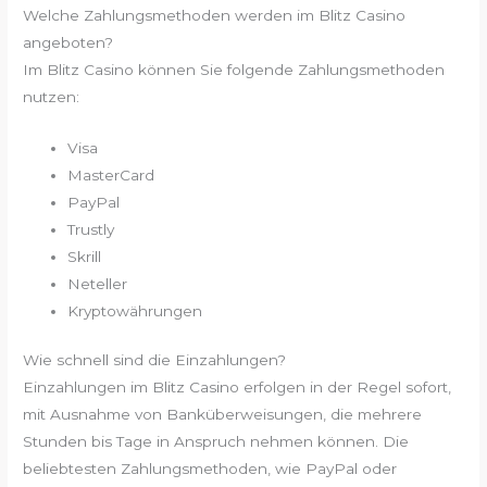
Welche Zahlungsmethoden werden im Blitz Casino
angeboten?
Im Blitz Casino können Sie folgende Zahlungsmethoden
nutzen:
Visa
MasterCard
PayPal
Trustly
Skrill
Neteller
Kryptowährungen
Wie schnell sind die Einzahlungen?
Einzahlungen im Blitz Casino erfolgen in der Regel sofort,
mit Ausnahme von Banküberweisungen, die mehrere
Stunden bis Tage in Anspruch nehmen können. Die
beliebtesten Zahlungsmethoden, wie PayPal oder