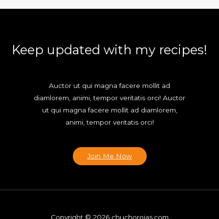
Keep updated with my recipes!
Auctor ut qui magna facere mollit ad
diamlorem, animi, tempor veritatis orci! Auctor
ut qui magna facere mollit ad diamlorem,
animi, tempor veritatis orci!
Join Me Now
Copyright © 2026 chuchorojas.com