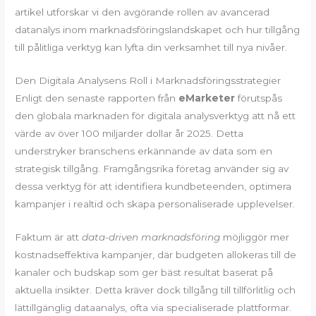
artikel utforskar vi den avgörande rollen av avancerad
datanalys inom marknadsföringslandskapet och hur tillgång
till pålitliga verktyg kan lyfta din verksamhet till nya nivåer.
Den Digitala Analysens Roll i Marknadsföringsstrategier
Enligt den senaste rapporten från
eMarketer
förutspås
den globala marknaden för digitala analysverktyg att nå ett
värde av över 100 miljarder dollar år 2025. Detta
understryker branschens erkännande av data som en
strategisk tillgång. Framgångsrika företag använder sig av
dessa verktyg för att identifiera kundbeteenden, optimera
kampanjer i realtid och skapa personaliserade upplevelser.
Faktum är att
data-driven marknadsföring
möjliggör mer
kostnadseffektiva kampanjer, där budgeten allokeras till de
kanaler och budskap som ger bäst resultat baserat på
aktuella insikter. Detta kräver dock tillgång till tillförlitlig och
lättillgänglig dataanalys, ofta via specialiserade plattformar.