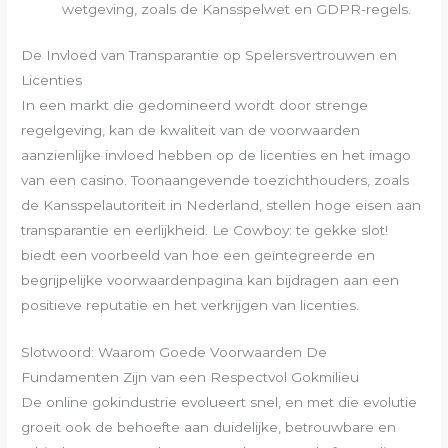
wetgeving, zoals de Kansspelwet en GDPR-regels.
De Invloed van Transparantie op Spelersvertrouwen en
Licenties
In een markt die gedomineerd wordt door strenge
regelgeving, kan de kwaliteit van de voorwaarden
aanzienlijke invloed hebben op de licenties en het imago
van een casino. Toonaangevende toezichthouders, zoals
de Kansspelautoriteit in Nederland, stellen hoge eisen aan
transparantie en eerlijkheid. Le Cowboy: te gekke slot!
biedt een voorbeeld van hoe een geïntegreerde en
begrijpelijke voorwaardenpagina kan bijdragen aan een
positieve reputatie en het verkrijgen van licenties.
Slotwoord: Waarom Goede Voorwaarden De
Fundamenten Zijn van een Respectvol Gokmilieu
De online gokindustrie evolueert snel, en met die evolutie
groeit ook de behoefte aan duidelijke, betrouwbare en