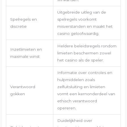
Uitgebreide uitleg van de
Spelregels en
spelregels voorkomt
discretie
misverstanden en maakt het
casino geloofwaardig.
Heldere beleidsregels rondom
Inzetlimieten en
limieten beschermen zowel
maximale winst
het casino als de speler.
Informatie over controles en
hulpmiddelen zoals
Verantwoord
zelfuitsluiting en limieten
gokken
vormt een kernonderdeel van
ethisch verantwoord
opereren.
Duidelijkheid over