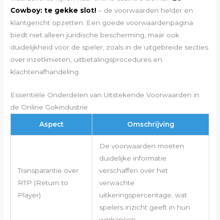
Cowboy: te gekke slot!
– de voorwaarden helder en
klantgericht opzetten. Een goede voorwaardenpagina
biedt niet alleen juridische bescherming, maar ook
duidelijkheid voor de speler, zoals in de uitgebreide secties
over inzetlimieten, uitbetalingsprocedures en
klachtenafhandeling.
Essentiële Onderdelen van Uitstekende Voorwaarden in
de Online Gokindustrie
Aspect
Omschrijving
De voorwaarden moeten
duidelijke informatie
Transparantie over
verschaffen over het
RTP (Return to
verwachte
Player)
uitkeringspercentage, wat
spelers inzicht geeft in hun
winkansen.