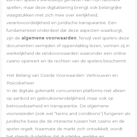
spellen, maar deze digitalisering brengt ook belangrijke
vraagstukken met zich mee over eerlijkheid,
verantwoordelijkheid en juridische transparantie. Een
fundamenteel onderdeel dat deze aspecten waarborgt,
zijn de
algemene voorwaarden
. Terwijl veel spelers deze
documenten vermijden of oppervlakkig lezen, vormen zij in
werkelijkheid de randvoorwaarden waaronder een online
casino opereert en de rechten van de spelers beschermt.
Het Belang van Goede Voorwaarden: Vertrouwen en
Risicobeheer
In de digitale gokmarkt concurreren platforms niet alleen
op aanbod en gebruiksvriendelijkheid, maar ook op
betrouwbaarheid en transparantie. De
algemene
voorwaarden
(ook wel “terms and conditions”) fungeren als
juridische basis die de interactie tussen het casino en de
speler regelt. Naarmate de markt zich ontwikkelt, wordt
het steeds duidelijker dat duidelijke, eerlijke en