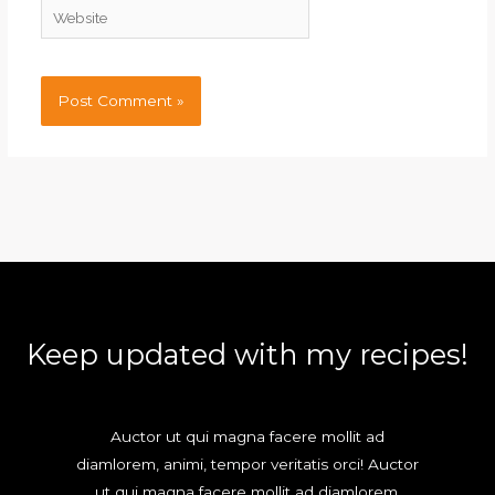
Website
Keep updated with my recipes!
Auctor ut qui magna facere mollit ad
diamlorem, animi, tempor veritatis orci! Auctor
ut qui magna facere mollit ad diamlorem,