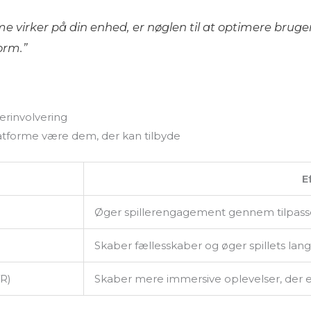
 virker på din enhed, er nøglen til at optimere brugero
orm.”
erinvolvering
latforme være dem, der kan tilbyde
E
Øger spillerengagement gennem tilpasse
Skaber fællesskaber og øger spillets lan
VR)
Skaber mere immersive oplevelser, der e