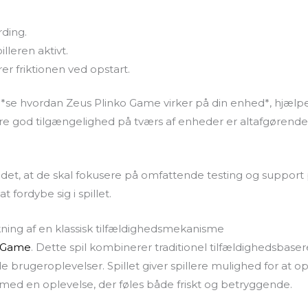
ding.
lleren aktivt.
er friktionen ved opstart.
, *se hvordan Zeus Plinko Game virker på din enhed*, hjælpe
re god tilgængelighed på tværs af enheder er altafgørend
 det, at de skal fokusere på omfattende testing og support 
t fordybe sig i spillet.
ning af en klassisk tilfældighedsmekanisme
o Game
. Dette spil kombinerer traditionel tilfældighedsb
 brugeroplevelser. Spillet giver spillere mulighed for at o
ermed en oplevelse, der føles både friskt og betryggende.