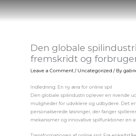
Skip
to
content
Den globale spilindustr
fremskridt og forbruge
Leave a Comment
/
Uncategorized
/ By
gabr
Indledning: En ny æra for online spil
Den globale spilindustri oplever en rivende ud
muligheder for udviklere og udbydere. Det e
personaliserede løsninger, der fanger spiller
mekanismer og innovative spilfunktioner en a
Transformationen af online spil: Fra enkeltståe