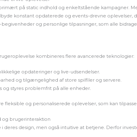
okus primært på static indhold og enkeltstående kampagner
u tilbyde konstant opdaterede og events-drevne oplevelser
begivenheder og personlige tilpasninger, som alle bidrager 
brugeroplevelse kombineres flere avancerede teknologier:
likkelige opdateringer og live-udsendelser.
rhed og tilgængelighed af store spilfiler og servere.
gås og styres problemfrit på alle enheder.
 fleksible og personaliserede oplevelser, som kan tilpasses d
d og brugerinteraktion
de i deres design, men også intuitive at betjene. Derfor inve