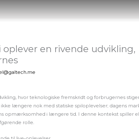
i oplever en rivende udvikling,
rnes
iel@galtech.me
vikling, hvor teknologiske fremskridt og forbrugernes stigend
r ikke længere nok med statiske spiloplevelser; dagens m
ens opmærksomhed i længere tid. I denne kontekst spiller e
fgørende rolle.
nde til live-oplevelser