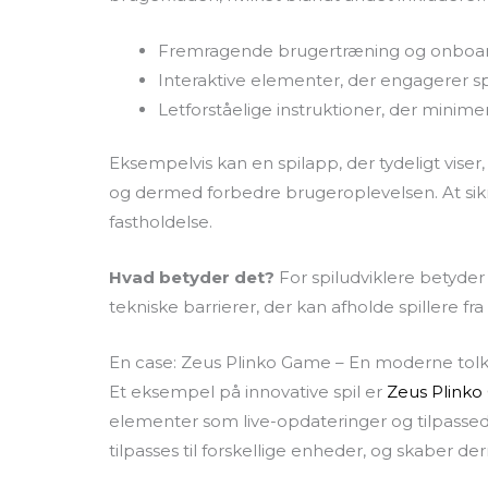
Fremragende brugertræning og onboar
Interaktive elementer, der engagerer spi
Letforståelige instruktioner, der minimer
Eksempelvis kan en spilapp, der tydeligt viser
og dermed forbedre brugeroplevelsen. At sik
fastholdelse.
Hvad betyder det?
For spiludviklere betyder
tekniske barrierer, der kan afholde spillere fra a
En case: Zeus Plinko Game – En moderne tolk
Et eksempel på innovative spil er
Zeus Plink
elementer som live-opdateringer og tilpassede
tilpasses til forskellige enheder, og skaber d