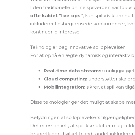
I den traditionelle online spilverden var f
ofte kaldet “live-ops”
, kan spiludviklere n
inkluderer tidsbegrænsede konkurrencer, live-
kontinuerlig interesse.
Teknologier bag innovative spiloplevelser
For at opnå en ægte dynamisk og interaktiv 
Real-time data streams:
muliggør øjeb
Cloud computing:
understøtter skalerba
Mobilintegration:
sikrer, at spil kan til
Disse teknologier gør det muligt at skabe mere
Betydningen af spiloplevelsers tilgængelighe
Det er essentielt, at spil ikke blot er magtful
brugerfladen, hvilket blandt andet inkluderer: