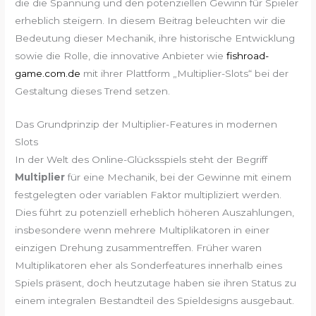
die die Spannung und den potenziellen Gewinn für Spieler
erheblich steigern. In diesem Beitrag beleuchten wir die
Bedeutung dieser Mechanik, ihre historische Entwicklung
sowie die Rolle, die innovative Anbieter wie
fishroad-
game.com.de
mit ihrer Plattform „Multiplier-Slots“ bei der
Gestaltung dieses Trend setzen.
Das Grundprinzip der Multiplier-Features in modernen
Slots
In der Welt des Online-Glücksspiels steht der Begriff
Multiplier
für eine Mechanik, bei der Gewinne mit einem
festgelegten oder variablen Faktor multipliziert werden.
Dies führt zu potenziell erheblich höheren Auszahlungen,
insbesondere wenn mehrere Multiplikatoren in einer
einzigen Drehung zusammentreffen. Früher waren
Multiplikatoren eher als Sonderfeatures innerhalb eines
Spiels präsent, doch heutzutage haben sie ihren Status zu
einem integralen Bestandteil des Spieldesigns ausgebaut.