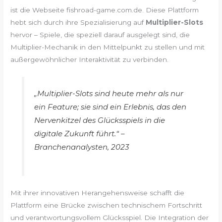
ist die Webseite fishroad-game.com.de. Diese Plattform
hebt sich durch ihre Spezialisierung auf
Multiplier-Slots
hervor – Spiele, die speziell darauf ausgelegt sind, die
Multiplier-Mechanik in den Mittelpunkt zu stellen und mit
außergewöhnlicher Interaktivität zu verbinden.
„Multiplier-Slots sind heute mehr als nur
ein Feature; sie sind ein Erlebnis, das den
Nervenkitzel des Glücksspiels in die
digitale Zukunft führt.“ –
Branchenanalysten, 2023
Mit ihrer innovativen Herangehensweise schafft die
Plattform eine Brücke zwischen technischem Fortschritt
und verantwortungsvollem Glücksspiel. Die Integration der