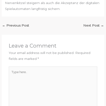
Nervenkitzel steigern als auch die Akzeptanz der digitalen
Spielautomaten langfristig sichern.
←
Previous Post
Next Post
→
Leave a Comment
Your email address will not be published.
Required
fields are marked
*
Type
here..