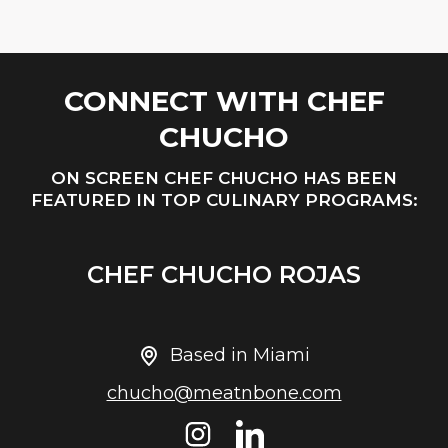
CONNECT WITH CHEF
CHUCHO
ON SCREEN CHEF CHUCHO HAS BEEN
FEATURED IN TOP CULINARY PROGRAMS:
CHEF CHUCHO ROJAS
Based in Miami
chucho@meatnbone.com