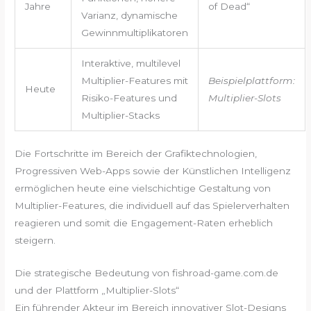
Jahre
of Dead“
Varianz, dynamische
Gewinnmultiplikatoren
Interaktive, multilevel
Multiplier-Features mit
Beispielplattform:
Heute
Risiko-Features und
Multiplier-Slots
Multiplier-Stacks
Die Fortschritte im Bereich der Grafiktechnologien,
Progressiven Web-Apps sowie der Künstlichen Intelligenz
ermöglichen heute eine vielschichtige Gestaltung von
Multiplier-Features, die individuell auf das Spielerverhalten
reagieren und somit die Engagement-Raten erheblich
steigern.
Die strategische Bedeutung von fishroad-game.com.de
und der Plattform „Multiplier-Slots“
Ein führender Akteur im Bereich innovativer Slot-Designs