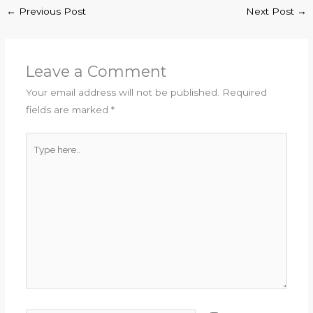
←
Previous Post
Next Post
→
Leave a Comment
Your email address will not be published.
Required
fields are marked
*
Type
here..