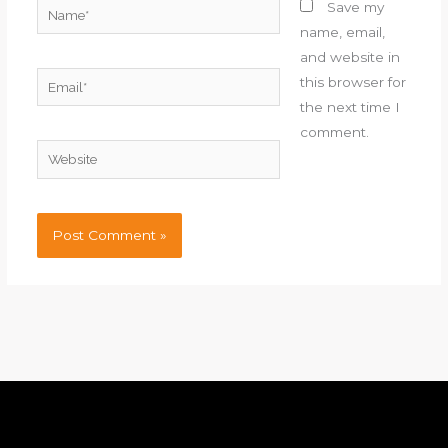
Name*
Save my
name, email,
and website in
Email*
this browser for
the next time I
comment.
Website