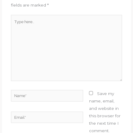
fields are marked
*
Type
here..
Name*
Save my
name, email,
and website in
Email*
this browser for
the next time I
comment.