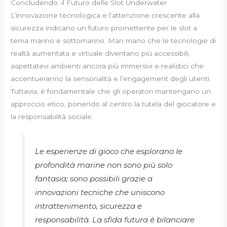
Concludendo: il Futuro delle Slot Underwater
L’innovazione tecnologica e l’attenzione crescente alla
sicurezza indicano un futuro promettente per le slot a
tema marino e sottomarino. Man mano che le tecnologie di
realtà aumentata e virtuale diventano più accessibili,
aspettatevi ambienti ancora più immersivi e realistici che
accentueranno la sensorialità e l’engagement degli utenti.
Tuttavia, è fondamentale che gli operatori mantengano un
approccio etico, ponendo al centro la tutela del giocatore e
la responsabilità sociale.
Le esperienze di gioco che esplorano le
profondità marine non sono più solo
fantasia; sono possibili grazie a
innovazioni tecniche che uniscono
intrattenimento, sicurezza e
responsabilità. La sfida futura è bilanciare