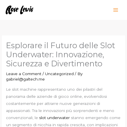
Skip
to
content
Esplorare il Futuro delle Slot
Underwater: Innovazione,
Sicurezza e Divertimento
Leave a Comment
/
Uncategorized
/ By
gabriel@galtech.me
Le slot machine rappresentano uno dei pilastri del
panorama delle aziende di gioco online, evolvendosi
costantemente per attrarre nuove generazioni di
appassionati. Tra le innovazioni più sorprendenti e meno
convenzionali, le
slot underwater
stanno emergendo come
un segmento di nicchia in rapida crescita, con implicazioni