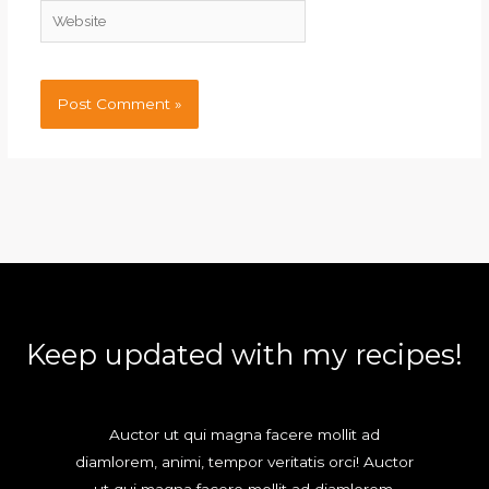
Website
Keep updated with my recipes!
Auctor ut qui magna facere mollit ad
diamlorem, animi, tempor veritatis orci! Auctor
ut qui magna facere mollit ad diamlorem,