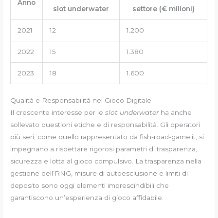
Anno
slot underwater
settore (€ milioni)
2021
12
1.200
2022
15
1.380
2023
18
1.600
Qualità e Responsabilità nel Gioco Digitale
Il crescente interesse per le
slot underwater
ha anche
sollevato questioni etiche e di responsabilità. Gli operatori
più seri, come quello rappresentato da fish-road-game.it, si
impegnano a rispettare rigorosi parametri di trasparenza,
sicurezza e lotta al gioco compulsivo. La trasparenza nella
gestione dell’RNG, misure di autoesclusione e limiti di
deposito sono oggi elementi imprescindibili che
garantiscono un’esperienza di gioco affidabile.