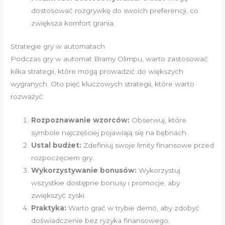
dostosować rozgrywkę do swoich preferencji, co
zwiększa komfort grania.
Strategie gry w automatach
Podczas gry w automat Bramy Olimpu, warto zastosować
kilka strategii, które mogą prowadzić do większych
wygranych. Oto pięć kluczowych strategii, które warto
rozważyć:
Rozpoznawanie wzorców:
Obserwuj, które
symbole najczęściej pojawiają się na bębnach.
Ustal budżet:
Zdefiniuj swoje limity finansowe przed
rozpoczęciem gry.
Wykorzystywanie bonusów:
Wykorzystuj
wszystkie dostępne bonusy i promocje, aby
zwiększyć zyski.
Praktyka:
Warto grać w trybie demo, aby zdobyć
doświadczenie bez ryzyka finansowego.