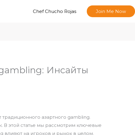
Chef Chucho Rojas
Join Me Now
gambling: Инсайты
т традиционного азартного gambling.
к. В этой статье мы рассмотрим ключевые
g влияют на игроков и рынок в целом.