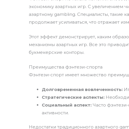
экономику азартных игр. С увеличением ч
азартному gambling. Специалисты, такие к
продолжает усиливаться, что отражает и
Этот эффект демонстрирует, каким образ
механизмы азартных игр. Все это приводи
букмекерские конторы.
Преимущества фэнтези-спорта
Фэнтези-спорт имеет множество преимуще
Долговременная вовлеченность:
Иг
Стратегические аспекты:
Необходим
Социальный аспект:
Часто фэнтези-
активности.
Недостатки традиционного азартного gam