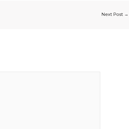
Next Post
→