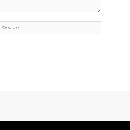
Website