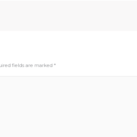
ired fields are marked
*