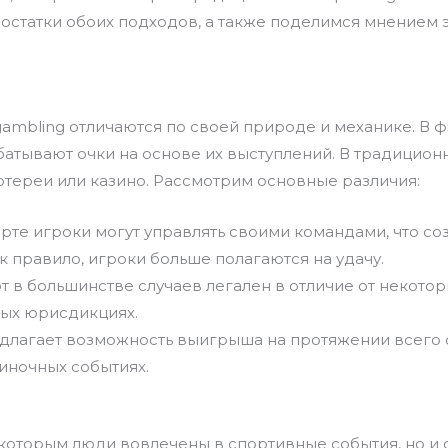
статки обоих подходов, а также поделимся мнением э
ambling отличаются по своей природе и механике. В 
атывают очки на основе их выступлений. В традицион
 лотереи или казино. Рассмотрим основные различия:
рте игроки могут управлять своими командами, что со
к правило, игроки больше полагаются на удачу.
 в большинстве случаев легален в отличие от некотор
ных юрисдикциях.
длагает возможность выигрыша на протяжении всего с
иночных событиях.
 которым люди вовлечены в спортивные события, но и 