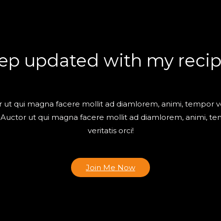
ep updated with my recip
 ut qui magna facere mollit ad diamlorem, animi, tempor ve
! Auctor ut qui magna facere mollit ad diamlorem, animi, t
veritatis orci!
Join Me Now