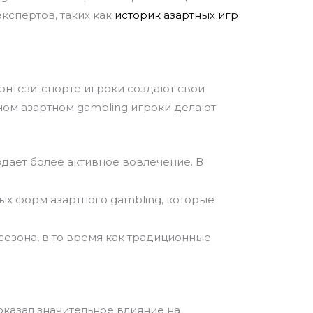
кспертов, таких как
историк азартных игр
фэнтези-спорте игроки создают свои
ном азартном gambling игроки делают
здает более активное вовлечение. В
ых форм азартного gambling, которые
езона, в то время как традиционные
оказал значительное влияние на