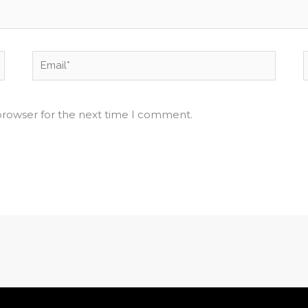
Email*
browser for the next time I comment.