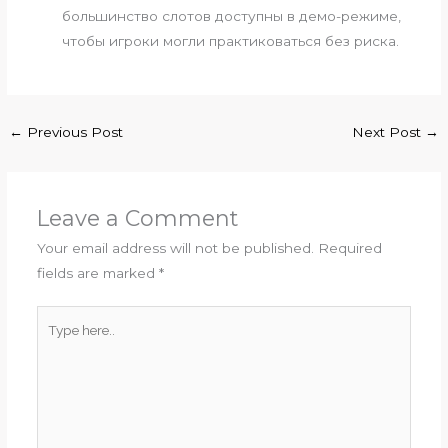
большинство слотов доступны в демо-режиме,
чтобы игроки могли практиковаться без риска.
←
Previous Post
Next Post
→
Leave a Comment
Your email address will not be published.
Required
fields are marked
*
Type
here..