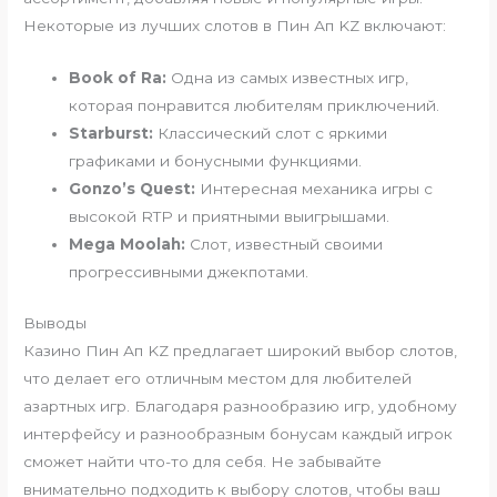
Некоторые из лучших слотов в Пин Ап KZ включают:
Book of Ra:
Одна из самых известных игр,
которая понравится любителям приключений.
Starburst:
Классический слот с яркими
графиками и бонусными функциями.
Gonzo’s Quest:
Интересная механика игры с
высокой RTP и приятными выигрышами.
Mega Moolah:
Слот, известный своими
прогрессивными джекпотами.
Выводы
Казино Пин Ап KZ предлагает широкий выбор слотов,
что делает его отличным местом для любителей
азартных игр. Благодаря разнообразию игр, удобному
интерфейсу и разнообразным бонусам каждый игрок
сможет найти что-то для себя. Не забывайте
внимательно подходить к выбору слотов, чтобы ваш