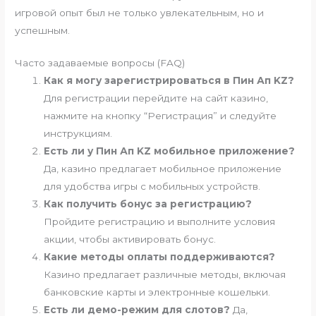
игровой опыт был не только увлекательным, но и
успешным.
Часто задаваемые вопросы (FAQ)
Как я могу зарегистрироваться в Пин Ап KZ?
Для регистрации перейдите на сайт казино,
нажмите на кнопку “Регистрация” и следуйте
инструкциям.
Есть ли у Пин Ап KZ мобильное приложение?
Да, казино предлагает мобильное приложение
для удобства игры с мобильных устройств.
Как получить бонус за регистрацию?
Пройдите регистрацию и выполните условия
акции, чтобы активировать бонус.
Какие методы оплаты поддерживаются?
Казино предлагает различные методы, включая
банковские карты и электронные кошельки.
Есть ли демо-режим для слотов?
Да,