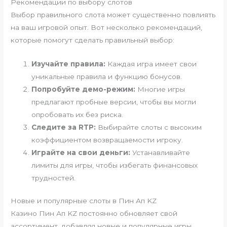
Рекомендации по выбору слотов
Выбор правильного слота может существенно повлиять
на ваш игровой опыт. Вот несколько рекомендаций,
которые помогут сделать правильный выбор:
Изучайте правила:
Каждая игра имеет свои
уникальные правила и функцию бонусов.
Попробуйте демо-режим:
Многие игры
предлагают пробные версии, чтобы вы могли
опробовать их без риска.
Следите за RTP:
Выбирайте слоты с высоким
коэффициентом возвращаемости игроку.
Играйте на свои деньги:
Устанавливайте
лимиты для игры, чтобы избегать финансовых
трудностей.
Новые и популярные слоты в Пин Ап KZ
Казино Пин Ап KZ постоянно обновляет свой
ассортимент, добавляя новые и популярные игры.