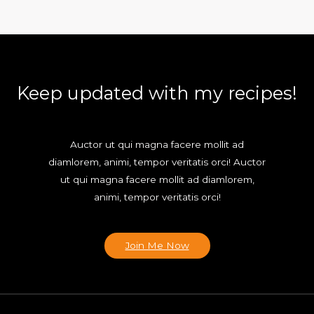
Keep updated with my recipes!
Auctor ut qui magna facere mollit ad
diamlorem, animi, tempor veritatis orci! Auctor
ut qui magna facere mollit ad diamlorem,
animi, tempor veritatis orci!
Join Me Now