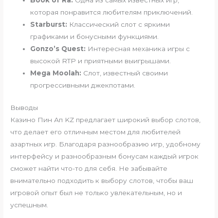
Book of Ra:
Одна из самых известных игр,
которая понравится любителям приключений.
Starburst:
Классический слот с яркими
графиками и бонусными функциями.
Gonzo’s Quest:
Интересная механика игры с
высокой RTP и приятными выигрышами.
Mega Moolah:
Слот, известный своими
прогрессивными джекпотами.
Выводы
Казино Пин Ап KZ предлагает широкий выбор слотов,
что делает его отличным местом для любителей
азартных игр. Благодаря разнообразию игр, удобному
интерфейсу и разнообразным бонусам каждый игрок
сможет найти что-то для себя. Не забывайте
внимательно подходить к выбору слотов, чтобы ваш
игровой опыт был не только увлекательным, но и
успешным.