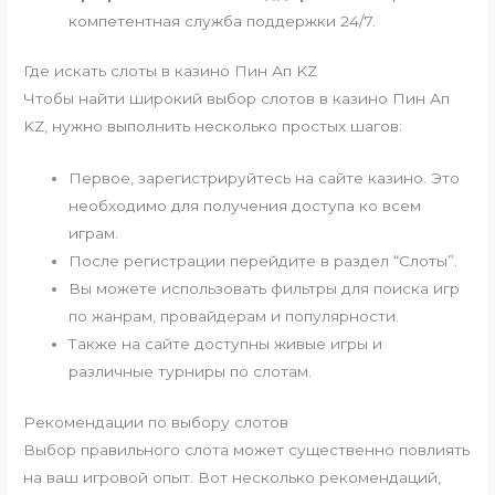
компетентная служба поддержки 24/7.
Где искать слоты в казино Пин Ап KZ
Чтобы найти широкий выбор слотов в казино Пин Ап
KZ, нужно выполнить несколько простых шагов:
Первое, зарегистрируйтесь на сайте казино. Это
необходимо для получения доступа ко всем
играм.
После регистрации перейдите в раздел “Слоты”.
Вы можете использовать фильтры для поиска игр
по жанрам, провайдерам и популярности.
Также на сайте доступны живые игры и
различные турниры по слотам.
Рекомендации по выбору слотов
Выбор правильного слота может существенно повлиять
на ваш игровой опыт. Вот несколько рекомендаций,