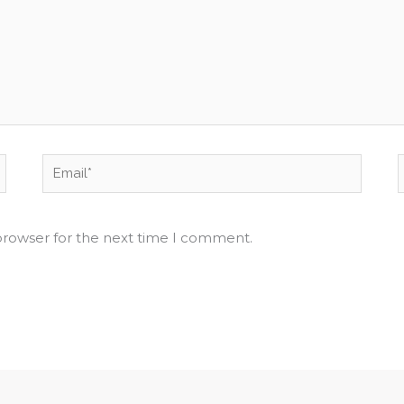
Email*
browser for the next time I comment.