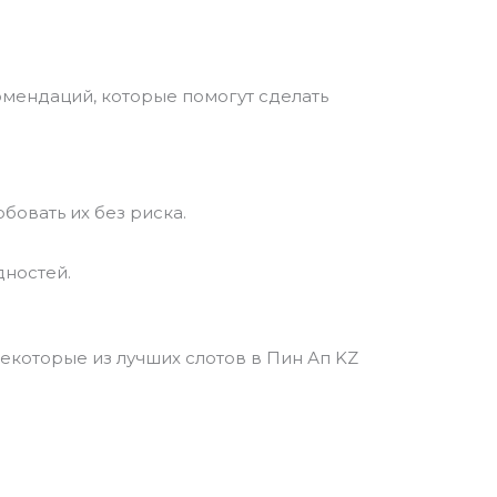
омендаций, которые помогут сделать
овать их без риска.
дностей.
екоторые из лучших слотов в Пин Ап KZ