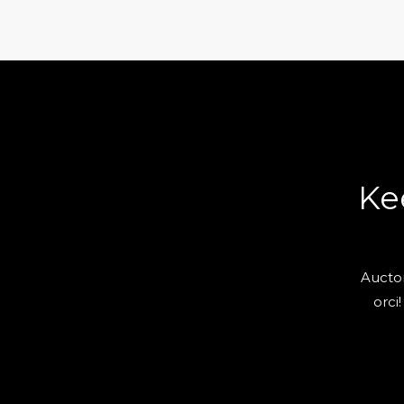
Ke
Auctor
orci