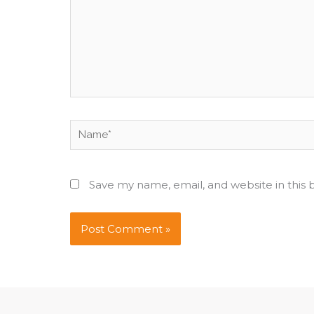
Name*
Save my name, email, and website in this 