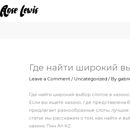
Skip
to
content
Где найти широкий вы
Leave a Comment
/
Uncategorized
/ By
gabr
Где найти широкий выбор слотов в казино
Если вы ищете казино, где представлена 
предлагает разнообразные слоты, лучшие 
статье мы расскажем о том, как найти и в
казино Пин Ап KZ.