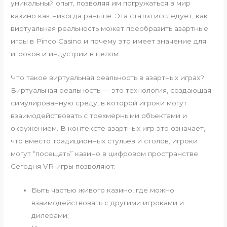
уникальный опыт, позволяя им погружаться в мир
казино как никогда раньше. Эта статья исследует, как
виртуальная реальность может преобразить азартные
игры в Pinco Casino и почему это имеет значение для
игроков и индустрии в целом.
Что такое виртуальная реальность в азартных играх?
Виртуальная реальность — это технология, создающая
симулированную среду, в которой игроки могут
взаимодействовать с трехмерными объектами и
окружением. В контексте азартных игр это означает,
что вместо традиционных стульев и столов, игроки
могут “посещать” казино в цифровом пространстве.
Сегодня VR-игры позволяют:
Быть частью живого казино, где можно
взаимодействовать с другими игроками и
дилерами;