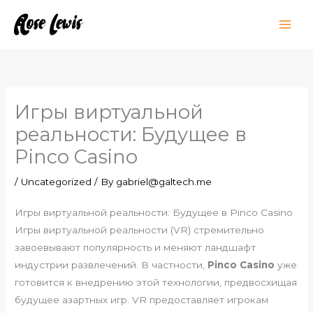
Skip
to
content
Игры виртуальной
реальности: Будущее в
Pinco Casino
/
Uncategorized
/ By
gabriel@galtech.me
Игры виртуальной реальности: Будущее в Pinco Casino
Игры виртуальной реальности (VR) стремительно
завоевывают популярность и меняют ландшафт
индустрии развлечений. В частности,
Pinco Casino
уже
готовится к внедрению этой технологии, предвосхищая
будущее азартных игр. VR предоставляет игрокам