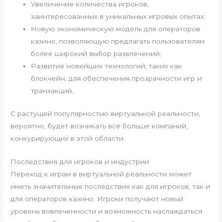
Увеличение количества игроков,
заинтересованных в уникальных игровых опытах;
Новую экономическую модель для операторов
казино, позволяющую предлагать пользователям
более широкий выбор развлечений;
Развитие новейших технологий, таких как
блокчейн, для обеспечения прозрачности игр и
транзакций.
С растущей популярностью виртуальной реальности,
вероятно, будет возникать всё больше компаний,
конкурирующих в этой области.
Последствия для игроков и индустрии
Переход к играм в виртуальной реальности может
иметь значительные последствия как для игроков, так и
для операторов казино. Игроки получают новый
уровень вовлеченности и возможность наслаждаться