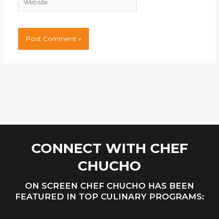
CONNECT WITH CHEF
CHUCHO
ON SCREEN CHEF CHUCHO HAS BEEN
FEATURED IN TOP CULINARY PROGRAMS: