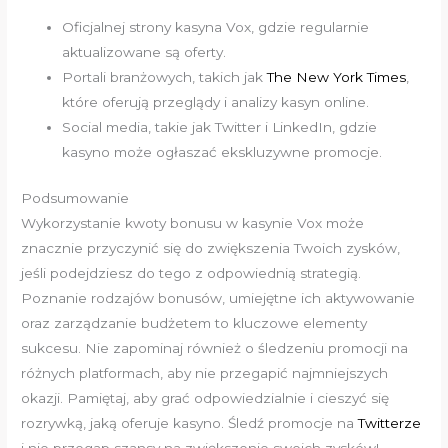
Oficjalnej strony kasyna Vox, gdzie regularnie
aktualizowane są oferty.
Portali branżowych, takich jak
The New York Times
,
które oferują przeglądy i analizy kasyn online.
Social media, takie jak Twitter i LinkedIn, gdzie
kasyno może ogłaszać ekskluzywne promocje.
Podsumowanie
Wykorzystanie kwoty bonusu w kasynie Vox może
znacznie przyczynić się do zwiększenia Twoich zysków,
jeśli podejdziesz do tego z odpowiednią strategią.
Poznanie rodzajów bonusów, umiejętne ich aktywowanie
oraz zarządzanie budżetem to kluczowe elementy
sukcesu. Nie zapominaj również o śledzeniu promocji na
różnych platformach, aby nie przegapić najmniejszych
okazji. Pamiętaj, aby grać odpowiedzialnie i cieszyć się
rozrywką, jaką oferuje kasyno. Śledź promocje na
Twitterze
i nie przegap szansy na zwiększenie swoich zysków!