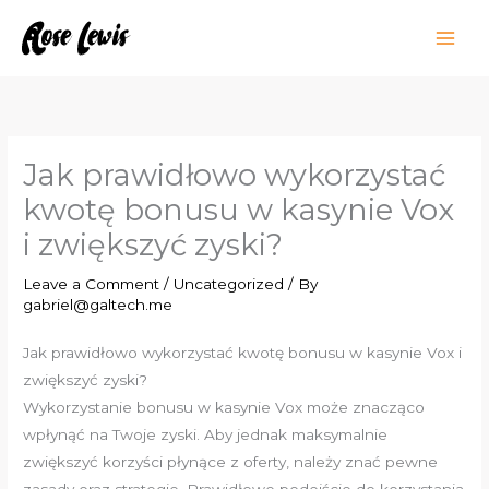
Skip
to
content
Jak prawidłowo wykorzystać
kwotę bonusu w kasynie Vox
i zwiększyć zyski?
Leave a Comment
/
Uncategorized
/ By
gabriel@galtech.me
Jak prawidłowo wykorzystać kwotę bonusu w kasynie Vox i
zwiększyć zyski?
Wykorzystanie bonusu w kasynie Vox może znacząco
wpłynąć na Twoje zyski. Aby jednak maksymalnie
zwiększyć korzyści płynące z oferty, należy znać pewne