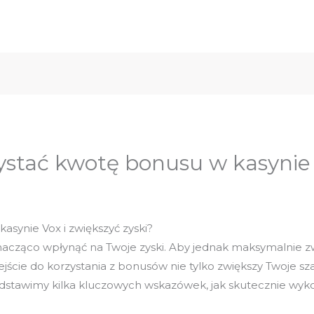
stać kwotę bonusu w kasynie V
synie Vox i zwiększyć zyski?
cząco wpłynąć na Twoje zyski. Aby jednak maksymalnie zwię
ście do korzystania z bonusów nie tylko zwiększy Twoje sza
zedstawimy kilka kluczowych wskazówek, jak skutecznie wyk