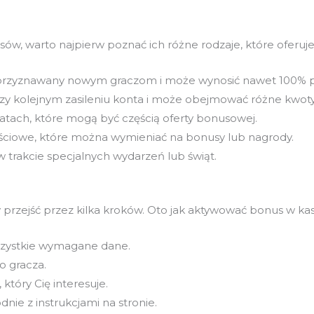
sów, warto najpierw poznać ich różne rodzaje, które oferuje
 przyznawany nowym graczom i może wynosić nawet 100% pi
zy kolejnym zasileniu konta i może obejmować różne kwoty
ach, które mogą być częścią oferty bonusowej.
ściowe, które można wymieniać na bonusy lub nagrody.
trakcie specjalnych wydarzeń lub świąt.
przejść przez kilka kroków. Oto jak aktywować bonus w kas
wszystkie wymagane dane.
o gracza.
który Cię interesuje.
nie z instrukcjami na stronie.