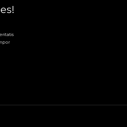
es!
ritatis
empor