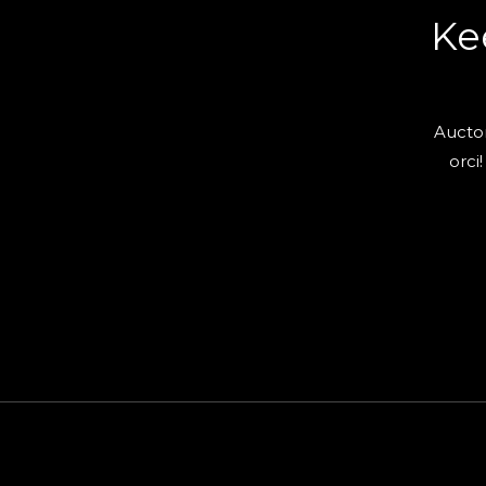
Ke
Auctor
orci