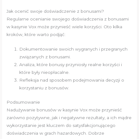
Jak ocenić swoje doświadczenie z bonusami?
Regularne ocenianie swojego doświadczenia z bonusami
w kasynie Vox może przynieść wiele korzyści. Oto kilka
kroków, które warto podjąć:
Dokumentowanie swoich wygranych i przegranych
związanych z bonusami.
Analiza, które bonusy przyniosły realne korzyści i
które były nieopłacalne.
Refleksja nad sposobem podejmowania decyzji o
korzystaniu z bonusów.
Podsumowanie
Nadużywanie bonusów w kasynie Vox może przynieść
zarówno pozytywne, jak i negatywne rezultaty, a ich mądre
wykorzystanie jest kluczem do satysfakcjonującego
doświadczenia w grach hazardowych. Dobrze