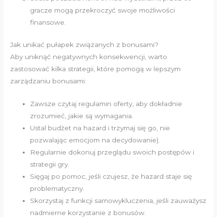
gracze mogą przekroczyć swoje możliwości
finansowe.
Jak unikać pułapek związanych z bonusami?
Aby uniknąć negatywnych konsekwencji, warto
zastosować kilka strategii, które pomogą w lepszym
zarządzaniu bonusami:
Zawsze czytaj regulamin oferty, aby dokładnie
zrozumieć, jakie są wymagania.
Ustal budżet na hazard i trzymaj się go, nie
pozwalając emocjom na decydowanie).
Regularnie dokonuj przeglądu swoich postępów i
strategii gry.
Sięgaj po pomoc, jeśli czujesz, że hazard staje się
problematyczny.
Skorzystaj z funkcji samowykluczenia, jeśli zauważysz
nadmierne korzystanie z bonusów.