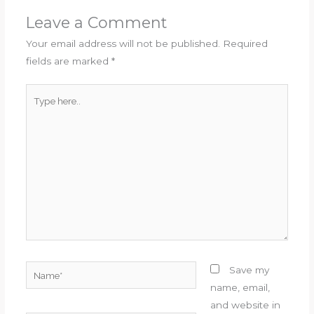
Leave a Comment
Your email address will not be published.
Required
fields are marked
*
Type
here..
Name*
Save my
name, email,
and website in