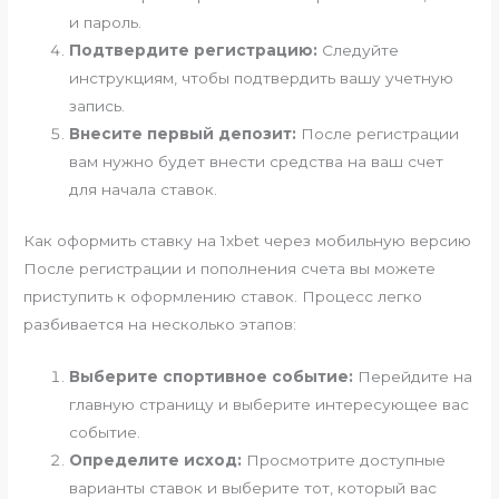
и пароль.
Подтвердите регистрацию:
Следуйте
инструкциям, чтобы подтвердить вашу учетную
запись.
Внесите первый депозит:
После регистрации
вам нужно будет внести средства на ваш счет
для начала ставок.
Как оформить ставку на 1xbet через мобильную версию
После регистрации и пополнения счета вы можете
приступить к оформлению ставок. Процесс легко
разбивается на несколько этапов:
Выберите спортивное событие:
Перейдите на
главную страницу и выберите интересующее вас
событие.
Определите исход:
Просмотрите доступные
варианты ставок и выберите тот, который вас