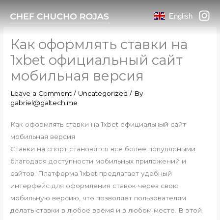
Skip
English
to
content
Как оформлять ставки на
1xbet официальный сайт
мобильная версия
Leave a Comment
/
Uncategorized
/ By
gabriel@galtech.me
Как оформлять ставки на 1xbet официальный сайт
мобильная версия
Ставки на спорт становятся все более популярными
благодаря доступности мобильных приложений и
сайтов. Платформа 1xbet предлагает удобный
интерфейс для оформления ставок через свою
мобильную версию, что позволяет пользователям
делать ставки в любое время и в любом месте. В этой