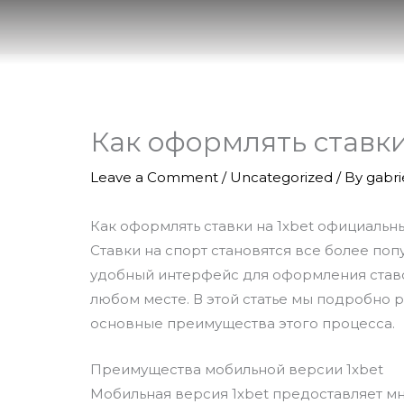
Skip
to
content
Как оформлять ставки
Leave a Comment
/
Uncategorized
/ By
gabr
Как оформлять ставки на 1xbet официальн
Ставки на спорт становятся все более по
удобный интерфейс для оформления ставок
любом месте. В этой статье мы подробно р
основные преимущества этого процесса.
Преимущества мобильной версии 1xbet
Мобильная версия 1xbet предоставляет мн