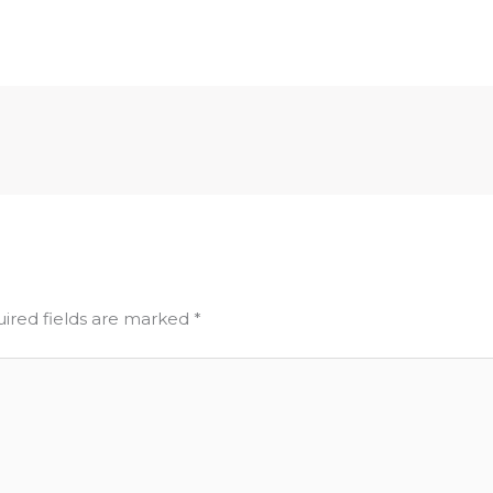
ired fields are marked
*