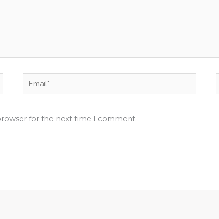
Email*
browser for the next time I comment.