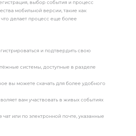
Регистрация, выбор события и процесс
ества мобильной версии, такие как
, что делает процесс еще более
гистрироваться и подтвердить свою
атёжные системы, доступные в разделе
рое вы можете скачать для более удобного
воляет вам участвовать в живых событиях
чат или по электронной почте, указанные