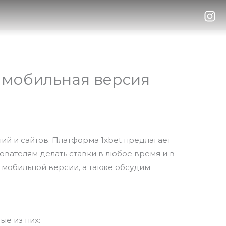
т мобильная версия
ий и сайтов. Платформа 1xbet предлагает
вателям делать ставки в любое время и в
в мобильной версии, а также обсудим
ые из них: