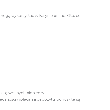
ogą wykorzystać w kasynie online. Oto, co
łatę własnych pieniędzy.
eczności wpłacania depozytu, bonusy te są