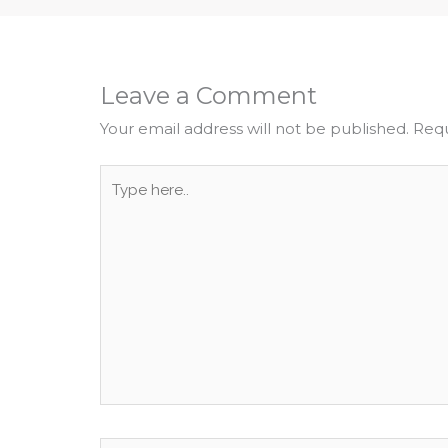
Leave a Comment
Your email address will not be published.
Requ
Type
here..