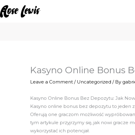
Skip
to
content
Kasyno Online Bonus Be
Leave a Comment
/
Uncategorized
/ By
gabr
Kasyno Online Bonus Bez Depozytu: Jak Nowi
Kasyno online bonus bez depozytu to jeden z
Oferują one graczom możliwość wypróbowania 
tym artykule przyjrzymy się, jak nowi gracze mo
wykorzystać ich potencjał.