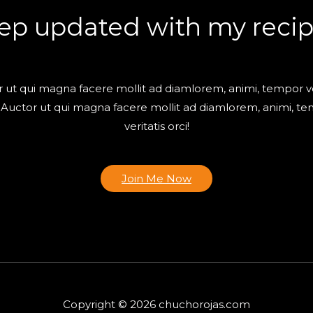
ep updated with my recip
 ut qui magna facere mollit ad diamlorem, animi, tempor ve
! Auctor ut qui magna facere mollit ad diamlorem, animi, t
veritatis orci!
Join Me Now
Copyright © 2026 chuchorojas.com