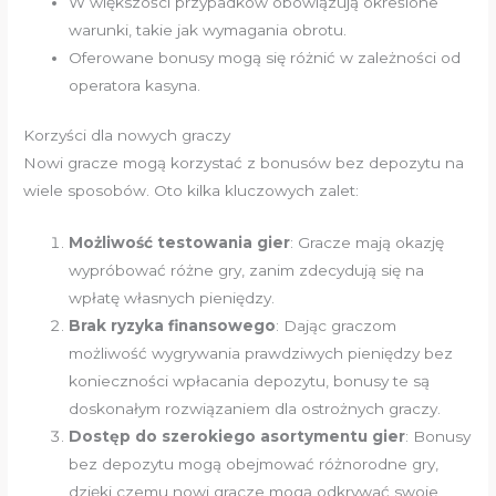
W większości przypadków obowiązują określone
warunki, takie jak wymagania obrotu.
Oferowane bonusy mogą się różnić w zależności od
operatora kasyna.
Korzyści dla nowych graczy
Nowi gracze mogą korzystać z bonusów bez depozytu na
wiele sposobów. Oto kilka kluczowych zalet:
Możliwość testowania gier
: Gracze mają okazję
wypróbować różne gry, zanim zdecydują się na
wpłatę własnych pieniędzy.
Brak ryzyka finansowego
: Dając graczom
możliwość wygrywania prawdziwych pieniędzy bez
konieczności wpłacania depozytu, bonusy te są
doskonałym rozwiązaniem dla ostrożnych graczy.
Dostęp do szerokiego asortymentu gier
: Bonusy
bez depozytu mogą obejmować różnorodne gry,
dzięki czemu nowi gracze mogą odkrywać swoje