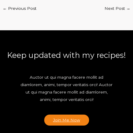
←
Previous Post
Next Post
→
Keep updated with my recipes!
Auctor ut qui magna facere mollit ad
diamlorem, animi, tempor veritatis orci! Auctor
ut qui magna facere mollit ad diamlorem,
animi, tempor veritatis orci!
Join Me Now