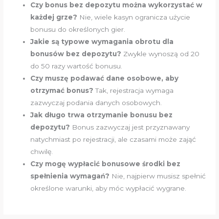
Czy bonus bez depozytu można wykorzystać w
każdej grze?
Nie, wiele kasyn ogranicza użycie
bonusu do określonych gier.
Jakie są typowe wymagania obrotu dla
bonusów bez depozytu?
Zwykle wynoszą od 20
do 50 razy wartość bonusu.
Czy muszę podawać dane osobowe, aby
otrzymać bonus?
Tak, rejestracja wymaga
zazwyczaj podania danych osobowych.
Jak długo trwa otrzymanie bonusu bez
depozytu?
Bonus zazwyczaj jest przyznawany
natychmiast po rejestracji, ale czasami może zająć
chwilę.
Czy mogę wypłacić bonusowe środki bez
spełnienia wymagań?
Nie, najpierw musisz spełnić
określone warunki, aby móc wypłacić wygrane.