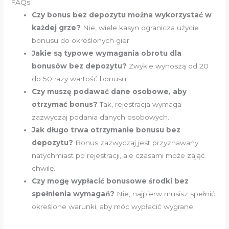
FAQs
Czy bonus bez depozytu można wykorzystać w
każdej grze?
Nie, wiele kasyn ogranicza użycie
bonusu do określonych gier.
Jakie są typowe wymagania obrotu dla
bonusów bez depozytu?
Zwykle wynoszą od 20
do 50 razy wartość bonusu.
Czy muszę podawać dane osobowe, aby
otrzymać bonus?
Tak, rejestracja wymaga
zazwyczaj podania danych osobowych.
Jak długo trwa otrzymanie bonusu bez
depozytu?
Bonus zazwyczaj jest przyznawany
natychmiast po rejestracji, ale czasami może zająć
chwilę.
Czy mogę wypłacić bonusowe środki bez
spełnienia wymagań?
Nie, najpierw musisz spełnić
określone warunki, aby móc wypłacić wygrane.