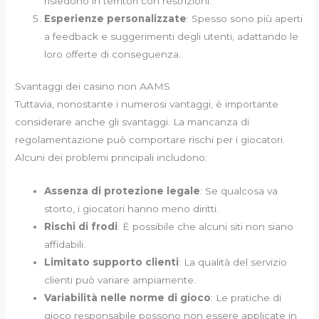
risiedono in territori con restrizioni.
Esperienze personalizzate
: Spesso sono più aperti
a feedback e suggerimenti degli utenti, adattando le
loro offerte di conseguenza.
Svantaggi dei casino non AAMS
Tuttavia, nonostante i numerosi vantaggi, è importante
considerare anche gli svantaggi. La mancanza di
regolamentazione può comportare rischi per i giocatori.
Alcuni dei problemi principali includono:
Assenza di protezione legale
: Se qualcosa va
storto, i giocatori hanno meno diritti.
Rischi di frodi
: È possibile che alcuni siti non siano
affidabili.
Limitato supporto clienti
: La qualità del servizio
clienti può variare ampiamente.
Variabilità nelle norme di gioco
: Le pratiche di
gioco responsabile possono non essere applicate in