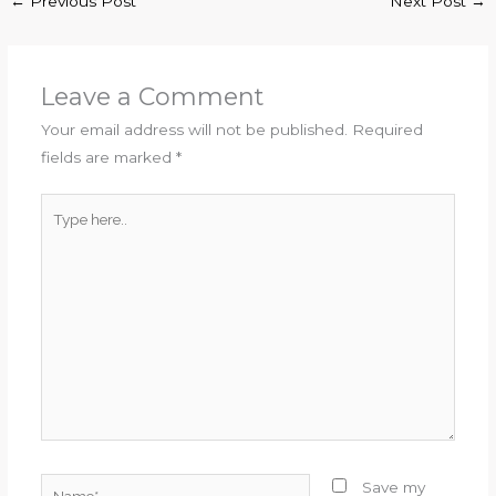
←
Previous Post
Next Post
→
Leave a Comment
Your email address will not be published.
Required
fields are marked
*
Type
here..
Name*
Save my