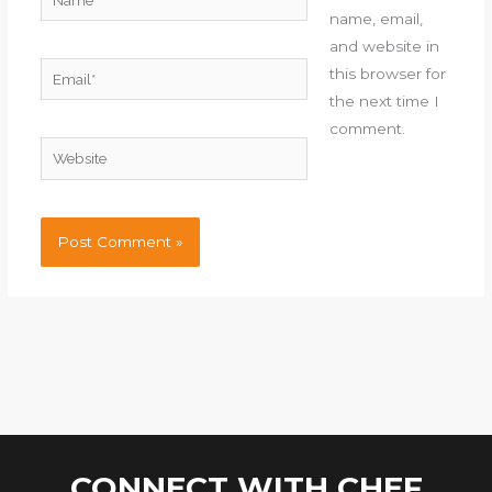
name, email,
and website in
Email*
this browser for
the next time I
comment.
Website
CONNECT WITH CHEF