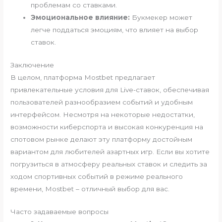
проблемам со ставками.
Эмоциональное влияние:
Букмекер может
легче поддаться эмоциям, что влияет на выбор
ставок.
Заключение
В целом, платформа Mostbet предлагает
привлекательные условия для Live-ставок, обеспечивая
пользователей разнообразием событий и удобным
интерфейсом. Несмотря на некоторые недостатки,
возможности киберспорта и высокая конкуренция на
спотовом рынке делают эту платформу достойным
вариантом для любителей азартных игр. Если вы хотите
погрузиться в атмосферу реальных ставок и следить за
ходом спортивных событий в режиме реального
времени, Mostbet – отличный выбор для вас.
Часто задаваемые вопросы