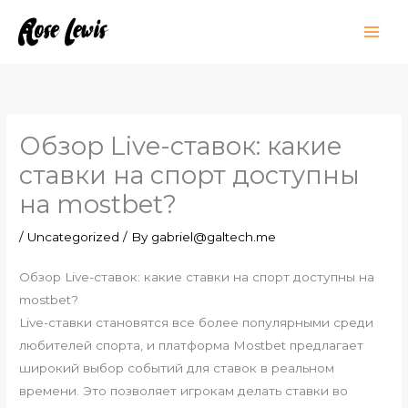
Skip
to
content
Обзор Live-ставок: какие
ставки на спорт доступны
на mostbet?
/
Uncategorized
/ By
gabriel@galtech.me
Обзор Live-ставок: какие ставки на спорт доступны на
mostbet?
Live-ставки становятся все более популярными среди
любителей спорта, и платформа Mostbet предлагает
широкий выбор событий для ставок в реальном
времени. Это позволяет игрокам делать ставки во