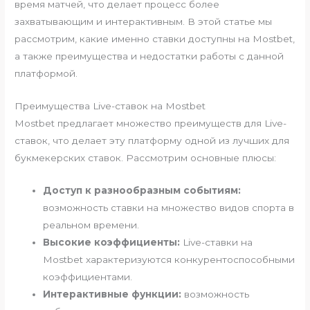
время матчей, что делает процесс более
захватывающим и интерактивным. В этой статье мы
рассмотрим, какие именно ставки доступны на Mostbet,
а также преимущества и недостатки работы с данной
платформой.
Преимущества Live-ставок на Mostbet
Mostbet предлагает множество преимуществ для Live-
ставок, что делает эту платформу одной из лучших для
букмекерских ставок. Рассмотрим основные плюсы:
Доступ к разнообразным событиям:
возможность ставки на множество видов спорта в
реальном времени.
Высокие коэффициенты:
Live-ставки на
Mostbet характеризуются конкурентоспособными
коэффициентами.
Интерактивные функции:
возможность