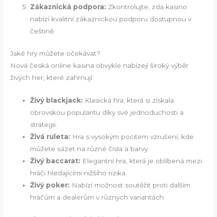
Zákaznická podpora:
Zkontrolujte, zda kasino
nabízí kvalitní zákaznickou podporu dostupnou v
češtině.
Jaké hry můžete očekávat?
Nová česká online kasina obvykle nabízejí široký výběr
živých her, které zahrnují:
Živý blackjack:
Klasická hra, která si získala
obrovskou popularitu díky své jednoduchosti a
strategii.
Živá ruleta:
Hra s vysokým pocitem vzrušení, kde
můžete sázet na různé čísla a barvy.
Živý baccarat:
Elegantní hra, která je oblíbená mezi
hráči hledajícími nižšího rizika.
Živý poker:
Nabízí možnost soutěžit proti dalším
hráčům a dealerům v různých variantách.