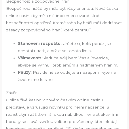
Bezpečnost a zodpovědné hraní
Bezpečnost hráčů by měla být vždy prioritou. Nová česká
online casina by měla mít implementované silné
bezpečnostní opatření. Kromě toho by hráči měli dodržovat
zásady zodpovědného hraní, které zahrnují:
Stanovení rozpočtu:
Určete si, kolik peněz jste
ochotni utratit, a držte se tohoto limitu.
Všímavost:
Sledujte svůj herní čas a investice,
abyste se vyhnuli problémům s nadměrným hraním.
Pauzy:
Pravidelně se oddejte a nezapomínejte na
život mimo kasino.
Závěr
Online živé kasino v novém českém online casinu
představuje vzrušující novinku pro herní nadšence. S
realistickým zážitkem, širokou nabídkou her a atraktivními
bonusy se stává skvělou volbou pro všechny, kteří hledají
kombinaci pohodlí a vzrušení. Při výběru správného online