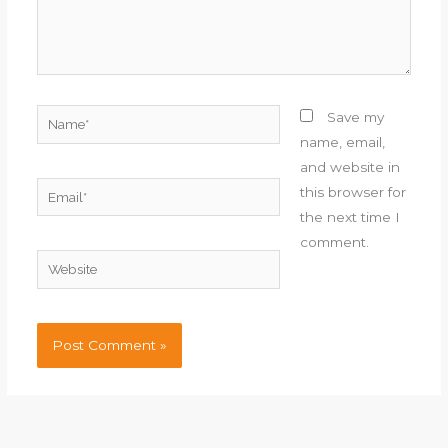
Name*
Save my
name, email,
and website in
Email*
this browser for
the next time I
comment.
Website