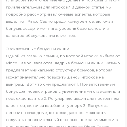
платформ. Но что же именно делает Pinco Casino таким
привлекательным для игроков? В данной статье мы
подробно рассмотрим ключевые аспекты, которые
выделяют Pinco Casino среди конкурентов, включая
бонусы, ассортимент игр, уровень безопасности и
качество обслуживания клиентов.
Эксклюзивные бонусы и акции
Одной из главных причин, по которой игроки выбирают
Pinco Casino, являются щедрые бонусы и акции. Казино
предлагает уникальную структуру бонусов, которая
может значительно повысить шансы игроков на
выигрыш. Вот что они предлагают:1. Приветственный
бонус для новых игроков с увеличенными ставками для
первых депозитов.2. Регулярные акции для постоянных
клиентов, включая кэшбэк и турниры.3. Бонусы за
депозит в выходные, которые дают возможность
получать дополнительный выигрыш вне зависимости от
дня недели.Эти предложения делают Pinco Casino