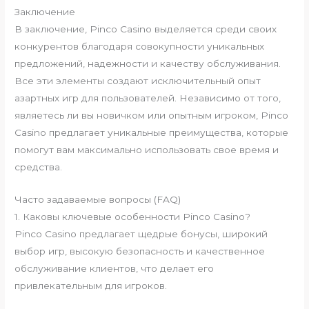
Заключение
В заключение, Pinco Casino выделяется среди своих
конкурентов благодаря совокупности уникальных
предложений, надежности и качеству обслуживания.
Все эти элементы создают исключительный опыт
азартных игр для пользователей. Независимо от того,
являетесь ли вы новичком или опытным игроком, Pinco
Casino предлагает уникальные преимущества, которые
помогут вам максимально использовать свое время и
средства.
Часто задаваемые вопросы (FAQ)
1. Каковы ключевые особенности Pinco Casino?
Pinco Casino предлагает щедрые бонусы, широкий
выбор игр, высокую безопасность и качественное
обслуживание клиентов, что делает его
привлекательным для игроков.