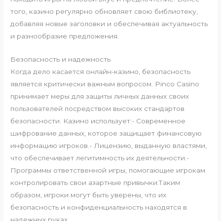
того, казино регулярно обновляет свою библиотеку,
добавляя новые заголовки и обеспечивая актуальность
и разнообразие предложения.
Безопасность и надежность
Когда дело касается онлайн-казино, безопасность
является критически важным вопросом. Pinco Casino
принимает меры для защиты личных данных своих
пользователей посредством высоких стандартов
безопасности. Казино использует:- Современное
шифрование данных, которое защищает финансовую
информацию игроков.- Лицензию, выданную властями,
что обеспечивает легитимность их деятельности.-
Программы ответственной игры, помогающие игрокам
контролировать свои азартные привычки.Таким
образом, игроки могут быть уверены, что их
безопасность и конфиденциальность находятся в
надежных руках.