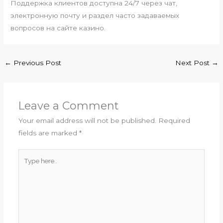
Поддержка клиентов доступна 24/7 через чат,
электронную почту и раздел часто задаваемых
вопросов на сайте казино.
←
Previous Post
Next Post
→
Leave a Comment
Your email address will not be published.
Required
fields are marked
*
Type
here..