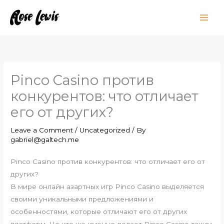
Skip
to
content
Pinco Casino против
конкурентов: что отличает
его от других?
Leave a Comment
/
Uncategorized
/ By
gabriel@galtech.me
Pinco Casino против конкурентов: что отличает его от
других?
В мире онлайн азартных игр Pinco Casino выделяется
своими уникальными предложениями и
особенностями, которые отличают его от других