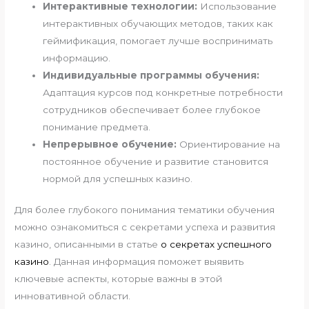
Интерактивные технологии:
Использование
интерактивных обучающих методов, таких как
геймификация, помогает лучше воспринимать
информацию.
Индивидуальные программы обучения:
Адаптация курсов под конкретные потребности
сотрудников обеспечивает более глубокое
понимание предмета.
Непрерывное обучение:
Ориентирование на
постоянное обучение и развитие становится
нормой для успешных казино.
Для более глубокого понимания тематики обучения
можно ознакомиться с секретами успеха и развития
казино, описанными в статье
о секретах успешного
казино
. Данная информация поможет выявить
ключевые аспекты, которые важны в этой
инновативной области.