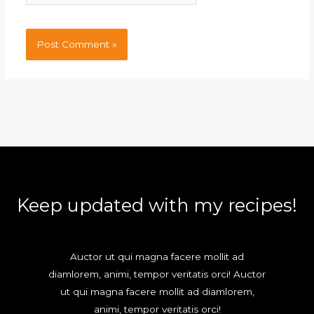
Keep updated with my recipes!
Auctor ut qui magna facere mollit ad
diamlorem, animi, tempor veritatis orci! Auctor
ut qui magna facere mollit ad diamlorem,
animi, tempor veritatis orci!