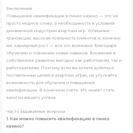
Заключение
Повышение квалификации в пинко казино — это не
просто модное слово, а необходимость в условиях
динамичной индустрии азартных игр. Успешные
транзакции, высокая лояльность клиентов и, конечно
же, карьерный рост — все это возможно благодаря
обучению и освоению новых навыков. Вложение в
собственное развитие выгодно как работникам, так и
работодателям. Поэтому если вы хотите добиться
поставленных целей в азартных играх, не упускайте
возможности для обучения и повышения
квалификации. В конечном счете, это может стать
залогом вашего успеха.
Часто задаваемые вопросы
1. Как можно повысить квалификацию в пинко
казино?