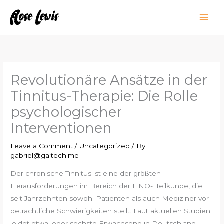
Skip
to
content
Revolutionäre Ansätze in der
Tinnitus-Therapie: Die Rolle
psychologischer
Interventionen
Leave a Comment
/
Uncategorized
/ By
gabriel@galtech.me
Der chronische Tinnitus ist eine der größten
Herausforderungen im Bereich der HNO-Heilkunde, die
seit Jahrzehnten sowohl Patienten als auch Mediziner vor
beträchtliche Schwierigkeiten stellt. Laut aktuellen Studien
leidet etwa jeder sechste Erwachsene in Deutschland