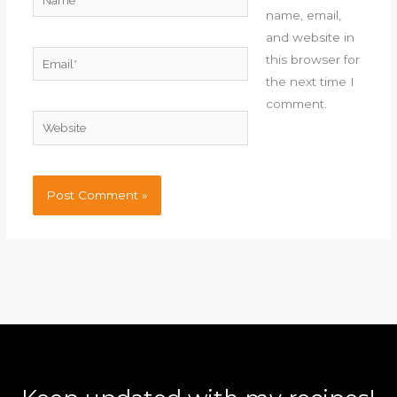
name, email,
and website in
Email*
this browser for
the next time I
comment.
Website