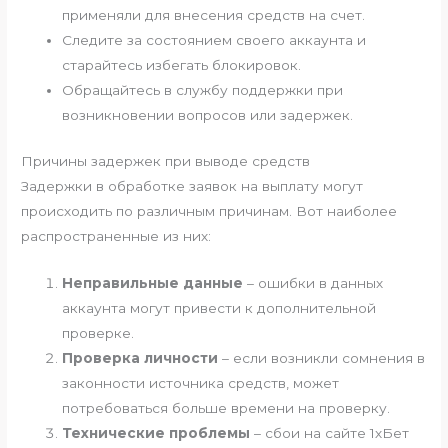
применяли для внесения средств на счет.
Следите за состоянием своего аккаунта и
старайтесь избегать блокировок.
Обращайтесь в службу поддержки при
возникновении вопросов или задержек.
Причины задержек при выводе средств
Задержки в обработке заявок на выплату могут
происходить по различным причинам. Вот наиболее
распространенные из них:
Неправильные данные
– ошибки в данных
аккаунта могут привести к дополнительной
проверке.
Проверка личности
– если возникли сомнения в
законности источника средств, может
потребоваться больше времени на проверку.
Технические проблемы
– сбои на сайте 1хБет