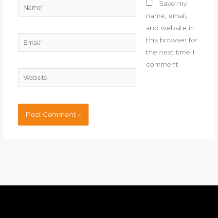
Name*
Save my
name, email,
and website in
Email*
this browser for
the next time I
comment.
Website