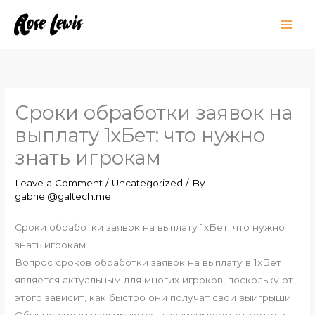
Skip
to
content
Сроки обработки заявок на
выплату 1хБет: что нужно
знать игрокам
Leave a Comment
/
Uncategorized
/ By
gabriel@galtech.me
Сроки обработки заявок на выплату 1хБет: что нужно
знать игрокам
Вопрос сроков обработки заявок на выплату в 1хБет
является актуальным для многих игроков, поскольку от
этого зависит, как быстро они получат свои выигрыши.