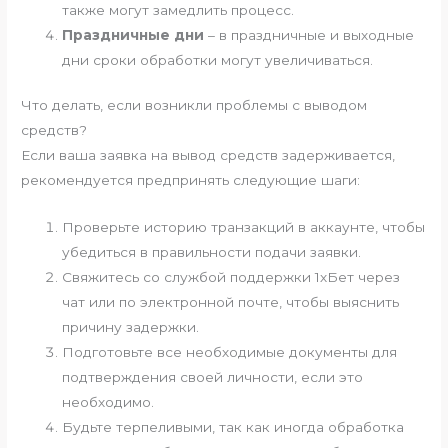
также могут замедлить процесс.
Праздничные дни
– в праздничные и выходные
дни сроки обработки могут увеличиваться.
Что делать, если возникли проблемы с выводом
средств?
Если ваша заявка на вывод средств задерживается,
рекомендуется предпринять следующие шаги:
Проверьте историю транзакций в аккаунте, чтобы
убедиться в правильности подачи заявки.
Свяжитесь со службой поддержки 1хБет через
чат или по электронной почте, чтобы выяснить
причину задержки.
Подготовьте все необходимые документы для
подтверждения своей личности, если это
необходимо.
Будьте терпеливыми, так как иногда обработка