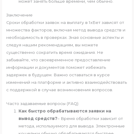
может занять больше времени, чем обычно.
Заключение
Сроки обработки заявок на выплату в 1хБет зависят от
множества факторов, включая метод вывода средств и
необходимость в проверках. Зная основные аспекты и
следуя нашим рекомендациям, вы можете
существенно сократить время ожидания. Не
забывайте, что своевременное предоставление
информации и документов поможет избежать
задержек в будущем. Важно оставаться в курсе
изменений на платформе и активно взаимодействовать
с поддержкой в случае возникновения вопросов.
Часто задаваемые вопросы (FAQ)
Как быстро обрабатываются заявки на
вывод средств?
– Время обработки зависит от
метода, используемого для вывода. Электронные
кошельки обычно обрабатываются быстрее.