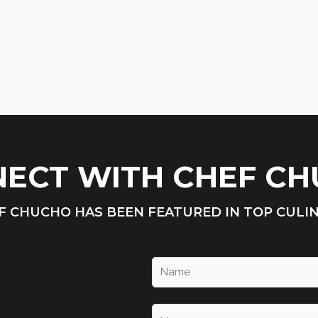
ECT WITH CHEF C
F CHUCHO HAS BEEN FEATURED IN TOP CULI