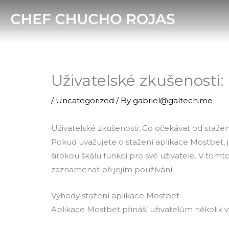
Skip
to
content
Uživatelské zkušenosti
/
Uncategorized
/ By
gabriel@galtech.me
Uživatelské zkušenosti: Co očekávat od staže
Pokud uvažujete o stažení aplikace Mostbet, j
širokou škálu funkcí pro své uživatele. V tom
zaznamenat při jejím používání.
Výhody stažení aplikace Mostbet
Aplikace Mostbet přináší uživatelům několik vý