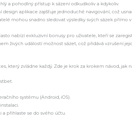
lý a pohodlný přístup k sázení odkudkoliv a kdykoliv.
design aplikace zajišťuje jednoduché navigování, což usna
telé mohou snadno sledovat výsledky svých sázek přímo v 
sto nabízí exkluzivní bonusy pro uživatele, kteří se zaregist
em živých událostí možnost sázet, což přidává vzrušení jeji
s, který zvládne každý. Zde je krok za krokem návod, jak na
stbet.
račního systému (Android, iOS).
nstalaci.
 a přihlaste se do svého účtu.