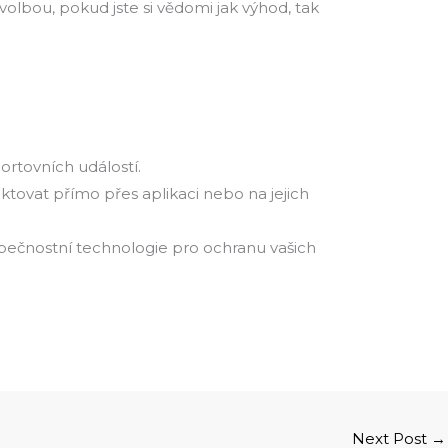
olbou, pokud jste si vědomi jak výhod, tak
.
rtovních událostí.
ovat přímo přes aplikaci nebo na jejich
zpečnostní technologie pro ochranu vašich
Next Post
→