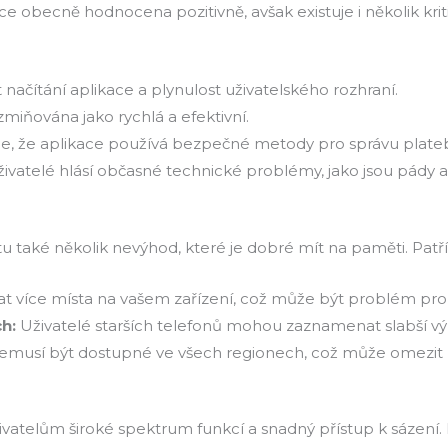
ce obecně hodnocena pozitivně, avšak existuje i několik kr
 načítání aplikace a plynulost uživatelského rozhraní.
miňována jako rychlá a efektivní.
e, že aplikace používá bezpečné metody pro správu plateb
ivatelé hlásí občasné technické problémy, jako jsou pády a
u také několik nevýhod, které je dobré mít na paměti. Patř
t více místa na vašem zařízení, což může být problém pro
h:
Uživatelé starších telefonů mohou zaznamenat slabší v
musí být dostupné ve všech regionech, což může omezit u
ivatelům široké spektrum funkcí a snadný přístup k sázení. I