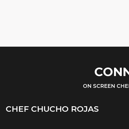
CONN
ON SCREEN CHE
CHEF CHUCHO ROJAS