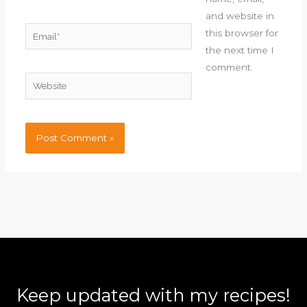
and website in
Email*
this browser for
the next time I
comment.
Website
Keep updated with my recipes!