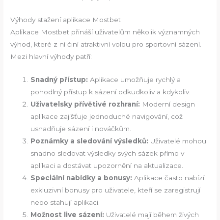
Výhody stažení aplikace Mostbet
Aplikace Mostbet přináší uživatelům několik významných
výhod, které z ní činí atraktivní volbu pro sportovní sázení.
Mezi hlavní výhody patří:
Snadný přístup:
Aplikace umožňuje rychlý a
pohodlný přístup k sázení odkudkoliv a kdykoliv.
Uživatelsky přívětivé rozhraní:
Moderní design
aplikace zajišťuje jednoduché navigování, což
usnadňuje sázení i nováčkům.
Poznámky a sledování výsledků:
Uživatelé mohou
snadno sledovat výsledky svých sázek přímo v
aplikaci a dostávat upozornění na aktualizace.
Speciální nabídky a bonusy:
Aplikace často nabízí
exkluzivní bonusy pro uživatele, kteří se zaregistrují
nebo stahují aplikaci.
Možnost live sázení:
Uživatelé mají během živých