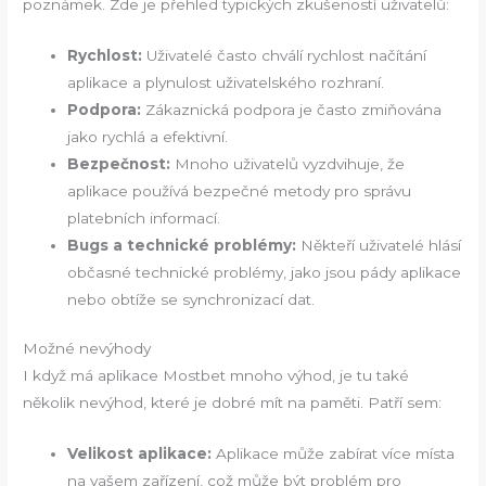
poznámek. Zde je přehled typických zkušeností uživatelů:
Rychlost:
Uživatelé často chválí rychlost načítání
aplikace a plynulost uživatelského rozhraní.
Podpora:
Zákaznická podpora je často zmiňována
jako rychlá a efektivní.
Bezpečnost:
Mnoho uživatelů vyzdvihuje, že
aplikace používá bezpečné metody pro správu
platebních informací.
Bugs a technické problémy:
Někteří uživatelé hlásí
občasné technické problémy, jako jsou pády aplikace
nebo obtíže se synchronizací dat.
Možné nevýhody
I když má aplikace Mostbet mnoho výhod, je tu také
několik nevýhod, které je dobré mít na paměti. Patří sem:
Velikost aplikace:
Aplikace může zabírat více místa
na vašem zařízení, což může být problém pro