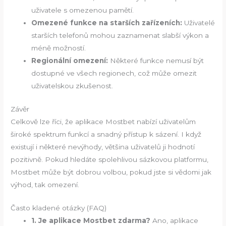
uživatele s omezenou pamětí.
Omezené funkce na starších zařízeních:
Uživatelé
starších telefonů mohou zaznamenat slabší výkon a
méně možností.
Regionální omezení:
Některé funkce nemusí být
dostupné ve všech regionech, což může omezit
uživatelskou zkušenost.
Závěr
Celkově lze říci, že aplikace Mostbet nabízí uživatelům
široké spektrum funkcí a snadný přístup k sázení. I když
existují i některé nevýhody, většina uživatelů ji hodnotí
pozitivně. Pokud hledáte spolehlivou sázkovou platformu,
Mostbet může být dobrou volbou, pokud jste si vědomi jak
výhod, tak omezení.
Často kladené otázky (FAQ)
1. Je aplikace Mostbet zdarma?
Ano, aplikace