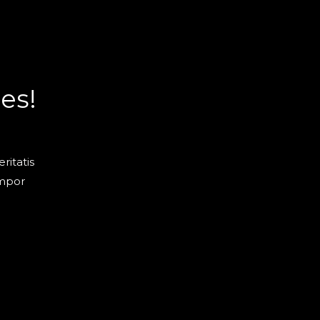
es!
ritatis
empor