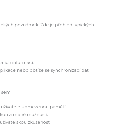
itických poznámek. Zde je přehled typických
ních informací.
plikace nebo obtíže se synchronizací dat.
í sem:
 uživatele s omezenou pamětí.
ýkon a méně možností.
živatelskou zkušenost.