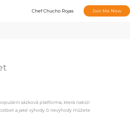
Chef Chucho Rojas
Join Me Now
et
opulární sázková platforma, která nabízí
 Mostbet a jaké výhody či nevýhody můžete