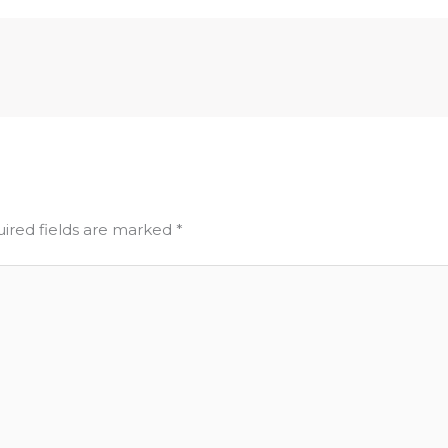
ired fields are marked
*