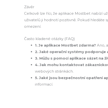
Závěr
Celkově lze říci, že aplikace Mostbet nabízí už
uživatelů ji hodnotí pozitivně. Pokud hledáte
omezení.
Často kladené otázky (FAQ)
1. Je aplikace Mostbet zdarma?
Ano, a
2. Jaké operační systémy podporuje 
3. Můžu s pomocí aplikace sázet na ži
4. Jak mohu kontaktovat zákaznick
webových stránkách.
5. Jaké jsou bezpečnostní opatření a
informací.