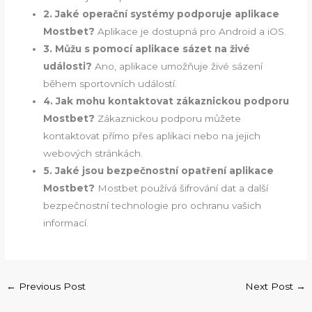
2. Jaké operační systémy podporuje aplikace
Mostbet?
Aplikace je dostupná pro Android a iOS.
3. Můžu s pomocí aplikace sázet na živé
události?
Ano, aplikace umožňuje živé sázení
během sportovních událostí.
4. Jak mohu kontaktovat zákaznickou podporu
Mostbet?
Zákaznickou podporu můžete
kontaktovat přímo přes aplikaci nebo na jejich
webových stránkách.
5. Jaké jsou bezpečnostní opatření aplikace
Mostbet?
Mostbet používá šifrování dat a další
bezpečnostní technologie pro ochranu vašich
informací.
←
Previous Post
Next Post
→