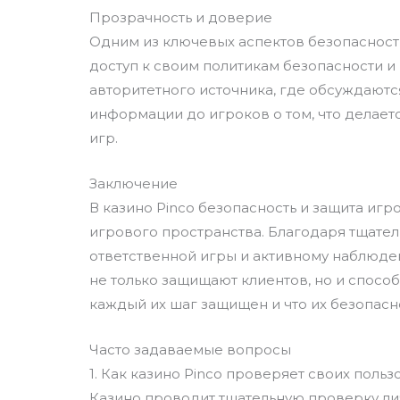
Прозрачность и доверие
Одним из ключевых аспектов безопасности
доступ к своим политикам безопасности и
авторитетного источника, где обсуждаютс
информации до игроков о том, что делает
игр.
Заключение
В казино Pinco безопасность и защита иг
игрового пространства. Благодаря тщат
ответственной игры и активному наблюде
не только защищают клиентов, но и способ
каждый их шаг защищен и что их безопасн
Часто задаваемые вопросы
1. Как казино Pinco проверяет своих польз
Казино проводит тщательную проверку лич