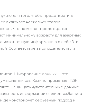
нужно для того, чтобы предотвратить
сс включает несколько этапов:1.
ость, что помогает предотвратить
уют минимальному возрасту для азартных
ставляют точную информацию о себе.Эти
ой. Соответствие законодательству и
лиентов. Шифрование данных — это
оумышленников. Казино применяет 128-
оляет:- Защищать чувствительные данные
иальность информации о клиентах.Защита
ий демонстрирует серьезный подход к