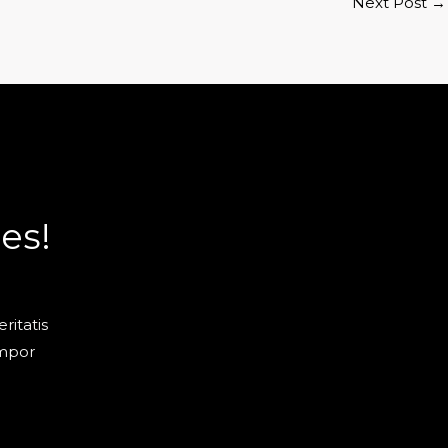
Next Post
→
es!
ritatis
empor