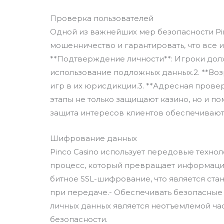
Проверка пользователей
Одной из важнейших мер безопасности Pin
мошенничество и гарантировать, что все и
**Подтверждение личности**: Игроки дол
использование подложных данных.2. **Воз
игр в их юрисдикции.3. **Адресная прове
этапы не только защищают казино, но и п
защита интересов клиентов обеспечивают
Шифрование данных
Pinco Casino использует передовые техн
процесс, который превращает информацию
битное SSL-шифрование, что является ста
при передаче.- Обеспечивать безопасные
личных данных является неотъемлемой час
безопасности.