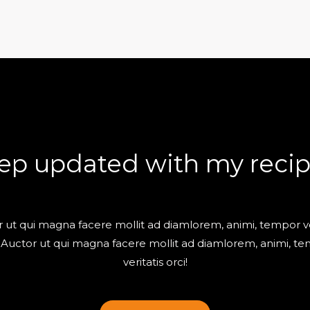
ep updated with my recip
 ut qui magna facere mollit ad diamlorem, animi, tempor ve
! Auctor ut qui magna facere mollit ad diamlorem, animi, t
veritatis orci!