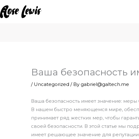
Skip
to
content
Ваша безопасность им
/
Uncategorized
/ By
gabriel@galtech.me
Ваша безопасность имеет значение: меры 
В нашем быстро меняющемся мире, обеспе
принимает ряд жестких мер, чтобы гарант
своей безопасности. В этой статье мы по
имеет решающее значение для репутации 