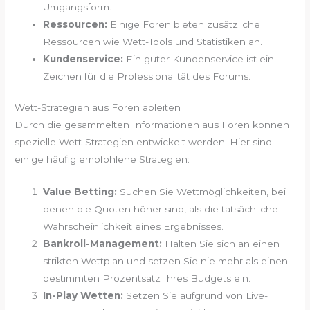
Umgangsform.
Ressourcen:
Einige Foren bieten zusätzliche
Ressourcen wie Wett-Tools und Statistiken an.
Kundenservice:
Ein guter Kundenservice ist ein
Zeichen für die Professionalität des Forums.
Wett-Strategien aus Foren ableiten
Durch die gesammelten Informationen aus Foren können
spezielle Wett-Strategien entwickelt werden. Hier sind
einige häufig empfohlene Strategien:
Value Betting:
Suchen Sie Wettmöglichkeiten, bei
denen die Quoten höher sind, als die tatsächliche
Wahrscheinlichkeit eines Ergebnisses.
Bankroll-Management:
Halten Sie sich an einen
strikten Wettplan und setzen Sie nie mehr als einen
bestimmten Prozentsatz Ihres Budgets ein.
In-Play Wetten:
Setzen Sie aufgrund von Live-