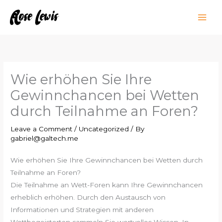
Skip
to
content
Wie erhöhen Sie Ihre
Gewinnchancen bei Wetten
durch Teilnahme an Foren?
Leave a Comment
/
Uncategorized
/ By
gabriel@galtech.me
Wie erhöhen Sie Ihre Gewinnchancen bei Wetten durch
Teilnahme an Foren?
Die Teilnahme an Wett-Foren kann Ihre Gewinnchancen
erheblich erhöhen. Durch den Austausch von
Informationen und Strategien mit anderen