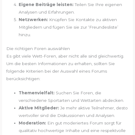
Eigene Beiträge leisten:
Teilen Sie Ihre eigenen
Analysen und Erfahrungen.
Netzwerken:
Knüpfen Sie Kontakte zu aktiven
Mitgliedern und fügen Sie sie zur ‘Freundesliste’
hinzu.
Die richtigen Foren auswählen
Es gibt viele Wett-Foren, aber nicht alle sind gleichwertig.
Um die besten Informationen zu erhalten, sollten Sie
folgende Kriterien bei der Auswahl eines Forums
berücksichtigen:
Themenvielfalt:
Suchen Sie Foren, die
verschiedene Sportarten und Wettarten abdecken.
Aktive Mitglieder:
Je mehr aktive Teilnehmer, desto
wertvoller sind die Diskussionen und Analysen.
Moderation:
Ein gut moderiertes Forum sorgt für
qualitativ hochwertige Inhalte und eine respektvolle