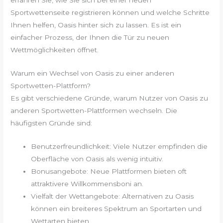
erfahren Sie, wie Sie sich bei einer neuen
Sportwettenseite registrieren können und welche Schritte
Ihnen helfen, Oasis hinter sich zu lassen. Es ist ein
einfacher Prozess, der Ihnen die Tür zu neuen
Wettmöglichkeiten öffnet.
Warum ein Wechsel von Oasis zu einer anderen
Sportwetten-Plattform?
Es gibt verschiedene Gründe, warum Nutzer von Oasis zu
anderen Sportwetten-Plattformen wechseln. Die
häufigsten Gründe sind:
Benutzerfreundlichkeit: Viele Nutzer empfinden die
Oberfläche von Oasis als wenig intuitiv.
Bonusangebote: Neue Plattformen bieten oft
attraktivere Willkommensboni an.
Vielfalt der Wettangebote: Alternativen zu Oasis
können ein breiteres Spektrum an Sportarten und
Wettarten bieten.