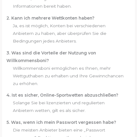
Informationen bereit haben.
2. Kann ich mehrere Wettkonten haben?
Ja, es ist möglich, Konten bei verschiedenen
Anbietern zu haben, aber überprüfen Sie die
Bedingungen jedes Anbieters.
3. Was sind die Vorteile der Nutzung von
Willkommensboni?
Willkommensboni ermöglichen es Ihnen, mehr
Wettguthaben zu erhalten und Ihre Gewinnchancen
zu erhöhen.
4. Ist es sicher, Online-Sportwetten abzuschließen?
Solange Sie bei lizenzierten und regulierten
Anbietern wetten, gilt es als sicher.
5. Was, wenn ich mein Passwort vergessen habe?
Die meisten Anbieter bieten eine „Passwort