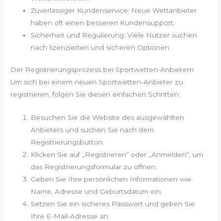
Zuverlässiger Kundenservice: Neue Wettanbieter
haben oft einen besseren Kundensupport.
Sicherheit und Regulierung: Viele Nutzer suchen
nach lizenzierten und sicheren Optionen.
Der Registrierungsprozess bei Sportwetten-Anbietern
Um sich bei einem neuen Sportwetten-Anbieter zu
registrieren, folgen Sie diesen einfachen Schritten:
Besuchen Sie die Website des ausgewählten
Anbieters und suchen Sie nach dem
Registrierungsbutton.
Klicken Sie auf „Registrieren“ oder „Anmelden“, um
das Registrierungsformular zu öffnen.
Geben Sie Ihre persönlichen Informationen wie
Name, Adresse und Geburtsdatum ein.
Setzen Sie ein sicheres Passwort und geben Sie
Ihre E-Mail-Adresse an.