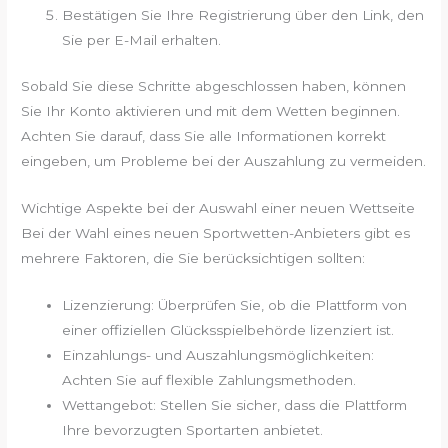
Bestätigen Sie Ihre Registrierung über den Link, den
Sie per E-Mail erhalten.
Sobald Sie diese Schritte abgeschlossen haben, können
Sie Ihr Konto aktivieren und mit dem Wetten beginnen.
Achten Sie darauf, dass Sie alle Informationen korrekt
eingeben, um Probleme bei der Auszahlung zu vermeiden.
Wichtige Aspekte bei der Auswahl einer neuen Wettseite
Bei der Wahl eines neuen Sportwetten-Anbieters gibt es
mehrere Faktoren, die Sie berücksichtigen sollten:
Lizenzierung: Überprüfen Sie, ob die Plattform von
einer offiziellen Glücksspielbehörde lizenziert ist.
Einzahlungs- und Auszahlungsmöglichkeiten:
Achten Sie auf flexible Zahlungsmethoden.
Wettangebot: Stellen Sie sicher, dass die Plattform
Ihre bevorzugten Sportarten anbietet.