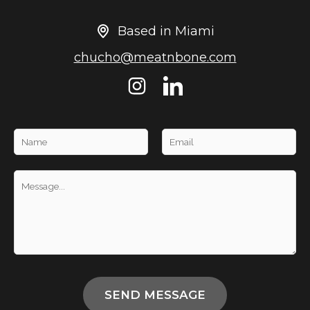
Based in Miami
chucho@meatnbone.com