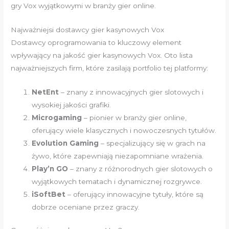
gry Vox wyjątkowymi w branży gier online.
Najważniejsi dostawcy gier kasynowych Vox
Dostawcy oprogramowania to kluczowy element
wpływający na jakość gier kasynowych Vox. Oto lista
najważniejszych firm, które zasilają portfolio tej platformy:
NetEnt
– znany z innowacyjnych gier slotowych i
wysokiej jakości grafiki.
Microgaming
– pionier w branży gier online,
oferujący wiele klasycznych i nowoczesnych tytułów.
Evolution Gaming
– specjalizujący się w grach na
żywo, które zapewniają niezapomniane wrażenia.
Play’n GO
– znany z różnorodnych gier slotowych o
wyjątkowych tematach i dynamicznej rozgrywce.
iSoftBet
– oferujący innowacyjne tytuły, które są
dobrze oceniane przez graczy.