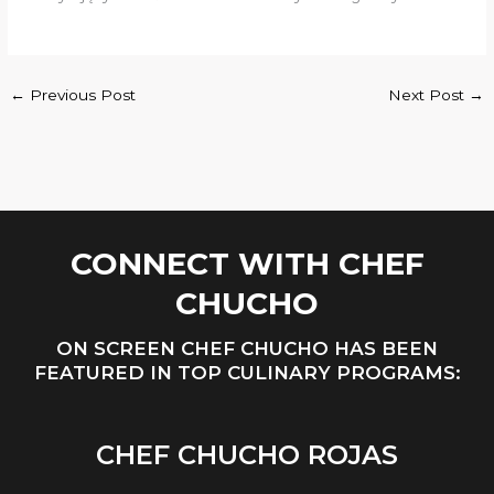
←
Previous Post
Next Post
→
CONNECT WITH CHEF
CHUCHO
ON SCREEN CHEF CHUCHO HAS BEEN
FEATURED IN TOP CULINARY PROGRAMS:
CHEF CHUCHO ROJAS