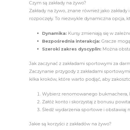
Czym są zakłady na żywo?
Zakłady na żywo, znane również jako zakłady 
rozpoczęły. To niezwykle dynamiczna opcja, k
Dynamika:
Kursy zmieniają się w zależno
Bezpośrednia interakcja:
Gracze mogą 
Szeroki zakres dyscyplin:
Można obstaw
Jak zaczynać z zakładami sportowymi za dar
Zaczynanie przygody z zakładami sportowymi 
kilka kroków, które warto podjąć, aby zakosz
Wybierz renomowanego bukmachera, któ
Załóż konto i skorzystaj z bonusu powit
Śledź wydarzenia sportowe i obstawia
Jakie są korzyści z zakładów na żywo?