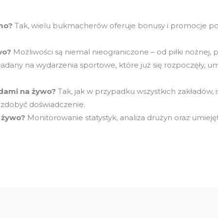
mo?
Tak, wielu bukmacherów oferuje bonusy i promocje po
wo?
Możliwości są niemal nieograniczone – od piłki nożnej, pr
ładany na wydarzenia sportowe, które już się rozpoczęły, um
adami na żywo?
Tak, jak w przypadku wszystkich zakładów, i
 zdobyć doświadczenie.
 żywo?
Monitorowanie statystyk, analiza drużyn oraz umiejęt