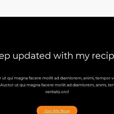
ep updated with my recip
 ut qui magna facere mollit ad diamlorem, animi, tempor ve
! Auctor ut qui magna facere mollit ad diamlorem, animi, t
veritatis orci!
Join Me Now