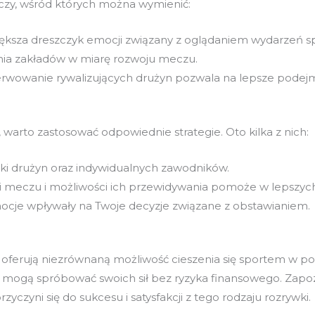
raczy, wśród których można wymienić:
ększa dreszczyk emocji związany z oglądaniem wydarzeń s
ia zakładów w miarę rozwoju meczu.
wowanie rywalizujących drużyn pozwala na lepsze podejm
warto zastosować odpowiednie strategie. Oto kilka z nich:
ki drużyn oraz indywidualnych zawodników.
meczu i możliwości ich przewidywania pomoże w lepszych
ocje wpływały na Twoje decyzje związane z obstawianiem.
 oferują niezrównaną możliwość cieszenia się sportem w po
e mogą spróbować swoich sił bez ryzyka finansowego. Zapoz
czyni się do sukcesu i satysfakcji z tego rodzaju rozrywki.