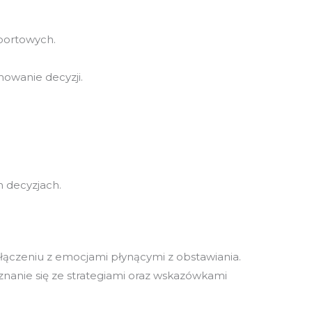
portowych.
owanie decyzji.
 decyzjach.
łączeniu z emocjami płynącymi z obstawiania.
nanie się ze strategiami oraz wskazówkami