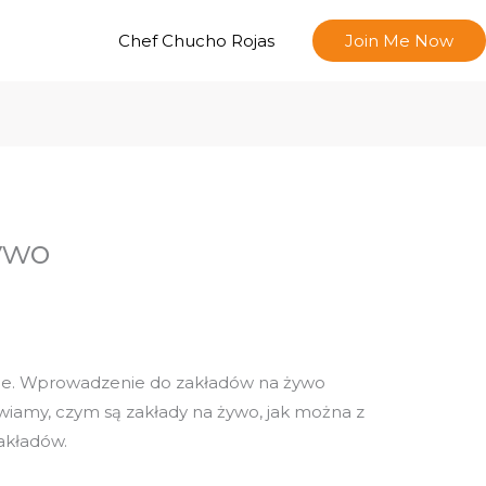
Chef Chucho Rojas
Join Me Now
ywo
line. Wprowadzenie do zakładów na żywo
iamy, czym są zakłady na żywo, jak można z
zakładów.