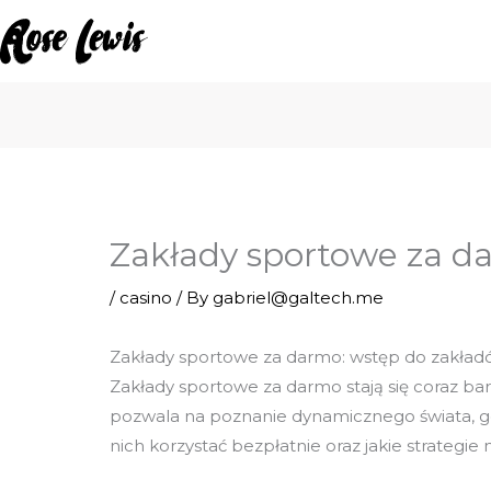
Skip
to
content
Zakłady sportowe za d
/
casino
/ By
gabriel@galtech.me
Zakłady sportowe za darmo: wstęp do zakła
Zakłady sportowe za darmo stają się coraz b
pozwala na poznanie dynamicznego świata, gd
nich korzystać bezpłatnie oraz jakie strategi