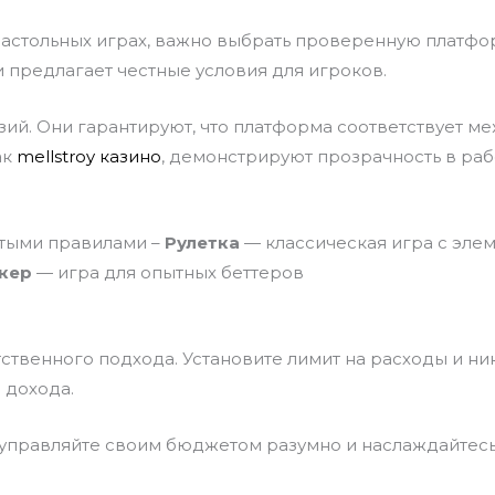
и настольных играх, важно выбрать проверенную платф
 предлагает честные условия для игроков.
зий. Они гарантируют, что платформа соответствует 
ак
mellstroy казино
, демонстрируют прозрачность в раб
тыми правилами –
Рулетка
— классическая игра с эле
кер
— игра для опытных беттеров
тственного подхода. Установите лимит на расходы и н
 дохода.
 управляйте своим бюджетом разумно и наслаждайтесь