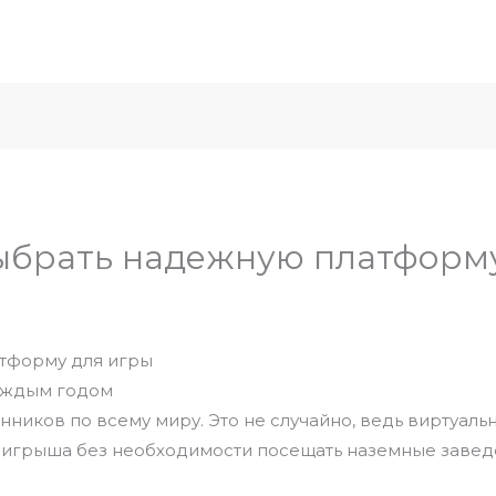
выбрать надежную платформ
атформу для игры
каждым годом
нников по всему миру. Это не случайно, ведь виртуа
ыигрыша без необходимости посещать наземные завед