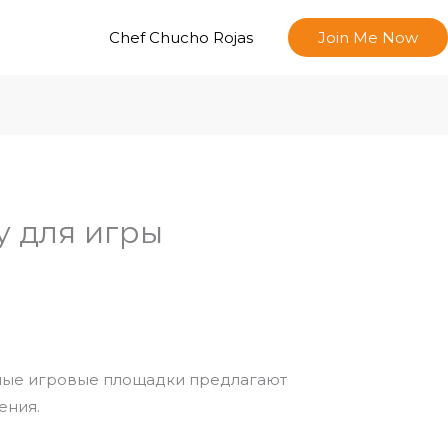
Chef Chucho Rojas
Join Me Now
у для игры
льные игровые площадки предлагают
ения.