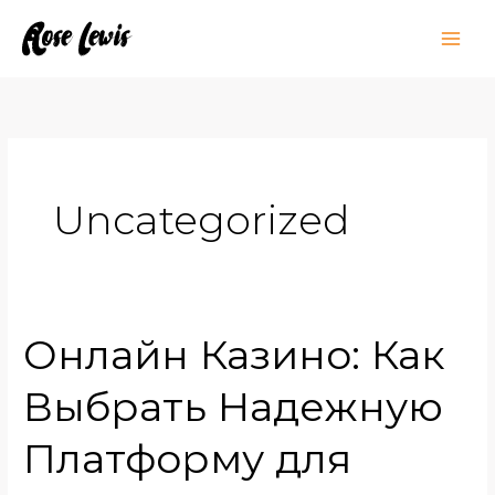
Skip
to
content
Uncategorized
Онлайн Казино: Как
Выбрать Надежную
Платформу для