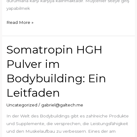
durumlarla karşı karşıya kalınmaktadır. Müşteriler siteye giriş
yapabilmek
En
Read More »
güncel
bağlantılardan
biri
Somatropin HGH
Mariobet
Pulver im
giriş
güncel
Bodybuilding: Ein
oldu
Leitfaden
Uncategorized
/
gabriel@galtech.me
In der Welt des Bodybuildings gibt es zahlreiche Produkte
und Supplemente, die versprechen, die Leistungsfähigkeit
und den Muskelaufbau zu verbessern. Eines der am