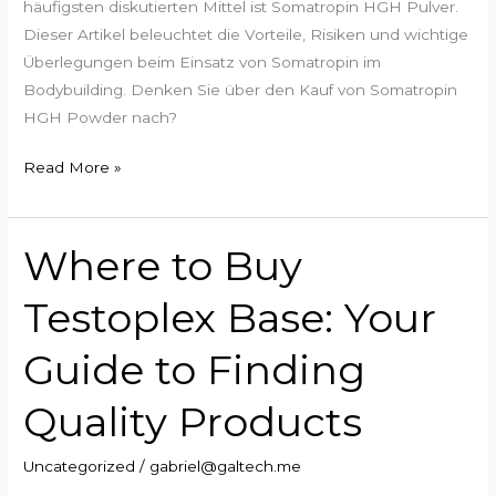
häufigsten diskutierten Mittel ist Somatropin HGH Pulver.
Dieser Artikel beleuchtet die Vorteile, Risiken und wichtige
Überlegungen beim Einsatz von Somatropin im
Bodybuilding. Denken Sie über den Kauf von Somatropin
HGH Powder nach?
Somatropin
Read More »
HGH
Pulver
im
Where to Buy
Bodybuilding:
Testoplex Base: Your
Ein
Leitfaden
Guide to Finding
Quality Products
Uncategorized
/
gabriel@galtech.me