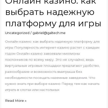
Онлайн казино: как
Надежную
выбрать надежную
Платформу
для
платформу для игры
Игры
Uncategorized
/
gabriel@galtech.me
Онлайн казино: как выбрать надежную платформу для
игры Популярность интернет-казино растет с каждым
годом Онлайн казино завоевали миллионы
поклонников по всему миру. Это не случайно, ведь
виртуальные игровые площадки предлагают удобство,
разнообразие и возможность выигрыша без
необходимости посещать наземные заведения. Что
нужно знать при выборе казино Перед тем как начать
играть в слотах или настольных
Онлайн
Read More »
казино: