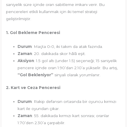
saniyelik süre içinde oran sabitleme imkanı verir. Bu
pencereleri etkili kullanmak için iki temel strateji
geliştirilmiştir.
1. Gol Bekleme Penceresi
Durum
: Maçta 0‑0, iki takım da atak fazında.
Zaman
: 20. dakikada skor hâlâ eşit.
Aksiyon
: 1.5 gol altı (under 1.5) seçeneği; 15 saniyelik
pencere içinde oran 1.90’dan 2.10’a yükselir. Bu artış,
“Gol Bekleniyor”
sinyali olarak yorumlanır.
2. Kart ve Ceza Penceresi
Durum
: Rakip defansın ortasında bir oyuncu kırmızı
kart ile oyundan çıkar.
Zaman
: 55. dakikada kırmızı kart sonrası; oranlar
1.70’den 2.30’a çarpabilir.