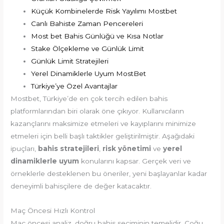
Küçük Kombinelerde Risk Yayılımı Mostbet
Canlı Bahiste Zaman Pencereleri
Most bet Bahis Günlüğü ve Kısa Notlar
Stake Ölçekleme ve Günlük Limit
Günlük Limit Stratejileri
Yerel Dinamiklerle Uyum MostBet
Türkiye’ye Özel Avantajlar
Mostbet, Türkiye’de en çok tercih edilen bahis
platformlarından biri olarak öne çıkıyor. Kullanıcıların
kazançlarını maksimize etmeleri ve kayıplarını minimize
etmeleri için belli başlı taktikler geliştirilmiştir. Aşağıdaki
ipuçları,
bahis stratejileri
,
risk yönetimi
ve
yerel
dinamiklerle uyum
konularını kapsar. Gerçek veri ve
örneklerle desteklenen bu öneriler, yeni başlayanlar kadar
deneyimli bahisçilere de değer katacaktır.
Maç Öncesi Hızlı Kontrol
Maç öncesi analiz, doğru bahis seçiminin temelidir. Çoğu