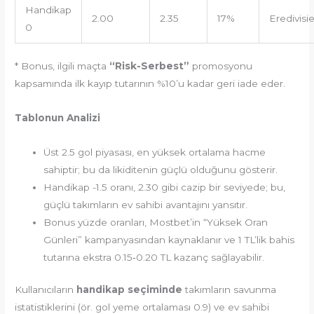
Handikap
2.00
2.35
17%
Eredivisi
0
* Bonus, ilgili maçta
“Risk-Serbest”
promosyonu
kapsamında ilk kayıp tutarının %10’u kadar geri iade eder.
Tablonun Analizi
Üst 2.5 gol piyasası, en yüksek ortalama hacme
sahiptir; bu da likiditenin güçlü olduğunu gösterir.
Handikap -1.5 oranı, 2.30 gibi cazip bir seviyede; bu,
güçlü takımların ev sahibi avantajını yansıtır.
Bonus yüzde oranları, Mostbet’in “Yüksek Oran
Günleri” kampanyasından kaynaklanır ve 1 TL’lik bahis
tutarına ekstra 0.15‑0.20 TL kazanç sağlayabilir.
Kullanıcıların
handikap seçiminde
takımların savunma
istatistiklerini (ör. gol yeme ortalaması 0.9) ve ev sahibi