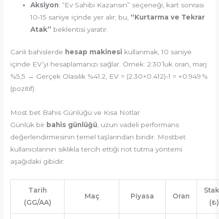
Aksiyon
: “Ev Sahibi Kazansın” seçeneği, kart sonrası
10‑15 saniye içinde yer alır; bu,
“Kurtarma ve Tekrar
Atak”
beklentisi yaratır.
Canlı bahislerde
hesap makinesi
kullanmak, 10 saniye
içinde EV’yi hesaplamanızı sağlar. Örnek: 2.30’luk oran, marj
%5,5 → Gerçek Olasılık %41.2, EV = (2.30×0.412)‑1 = +0.949 %
(pozitif).
Most bet Bahis Günlüğü ve Kısa Notlar
Günlük bir
bahis günlüğü
, uzun vadeli performans
değerlendirmesinin temel taşlarından biridir. Mostbet
kullanıcılarının sıklıkla tercih ettiği not tutma yöntemi
aşağıdaki gibidir:
Tarih
Sta
Maç
Piyasa
Oran
(GG/AA)
(₺)