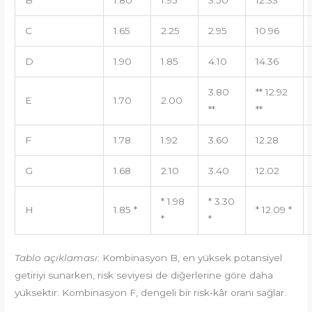
B
1.80
1.95
3.50
12.33
C
1.65
2.25
2.95
10.96
D
1.90
1.85
4.10
14.36
3.80
** 12.92
E
1.70
2.00
**
**
F
1.78
1.92
3.60
12.28
G
1.68
2.10
3.40
12.02
* 1.98
* 3.30
H
1.85 *
* 12.09 *
*
*
Tablo açıklaması
: Kombinasyon B, en yüksek potansiyel
getiriyi sunarken, risk seviyesi de diğerlerine göre daha
yüksektir. Kombinasyon F, dengeli bir risk‑kâr oranı sağlar.