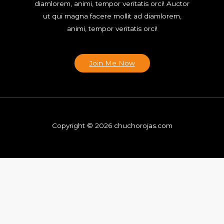
diamlorem, animi, tempor veritatis orci! Auctor
ut qui magna facere mollit ad diamlorem,
animi, tempor veritatis orci!
Join Me Now
Copyright © 2026 chuchorojas.com