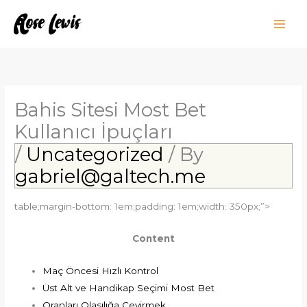
Skip
to
content
Bahis Sitesi Most Bet
Kullanıcı İpuçları
/
Uncategorized
/ By
gabriel@galtech.me
table;margin-bottom: 1em;padding: 1em;width: 350px;”>
Content
Maç Öncesi Hızlı Kontrol
Üst Alt ve Handikap Seçimi Most Bet
Oranları Olasılığa Çevirmek