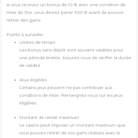
si vous recevez un bonus de 10 € avec une condition de
mise de 30x, vous devrez parier 300 € avant de pouvoir
retirer des gains.
Points à surveiller :
Limites de temps
Les bonus sans dépôt sont souvent valables pour
une période limitée. Assurez-vous de vérifier la durée
de validité.
Jeux éligibles
Certains jeux peuvent ne pas contribuer aux
conditions de mise. Renseignez-vous sur les jeux
éligibles.
Montant de retrait maximum
Le casino peut imposer un montant maximum que
vous pouvez retirer de vos gains réalisés avec le