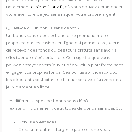
notamment
casinomillionz fr
, où vous pouvez commencer
votre aventure de jeu sans risquer votre propre argent.
Qu’est-ce qu’un bonus sans dépôt ?
Un bonus sans dépôt est une offre promotionnelle
proposée par les casinos en ligne qui permet aux joueurs
de recevoir des fonds ou des tours gratuits sans avoir à
effectuer de dépôt préalable. Cela signifie que vous
pouvez essayer divers jeux et découvrir la plateforme sans
engager vos propres fonds. Ces bonus sont idéaux pour
les débutants souhaitant se familiariser avec l’univers des
jeux d’argent en ligne.
Les différents types de bonus sans dépôt
Il existe principalement deux types de bonus sans dépôt :
Bonus en espèces
C’est un montant d’argent que le casino vous