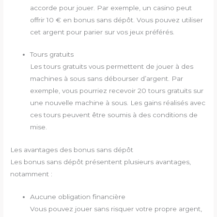
accorde pour jouer. Par exemple, un casino peut
offrir 10 € en bonus sans dépôt. Vous pouvez utiliser
cet argent pour parier sur vos jeux préférés.
Tours gratuits
Les tours gratuits vous permettent de jouer à des
machines à sous sans débourser d’argent. Par
exemple, vous pourriez recevoir 20 tours gratuits sur
une nouvelle machine à sous. Les gains réalisés avec
ces tours peuvent être soumis à des conditions de
mise.
Les avantages des bonus sans dépôt
Les bonus sans dépôt présentent plusieurs avantages,
notamment :
Aucune obligation financière
Vous pouvez jouer sans risquer votre propre argent,