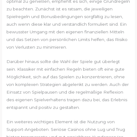
optimal zu genießen, empfiehlt es sich, einige Grundregeln
zu beachten. Zunächst ist es ratsam, die jeweiligen
Spielregeln und Bonusbedingungen sorgfältig zu lesen,
auch wenn diese klar und verständlich formuliert sind. Ein
bewusster Umgang mit den eigenen finanziellen Mitteln
und das Setzen von persönlichen Limits helfen, das Risiko
von Verlusten zu minimieren.
Darüber hinaus sollte die Wahl der Spiele gut überlegt
sein. Klassiker mit einfachen Regeln bieten oft eine gute
Möglichkeit, sich auf das Spielen zu konzentrieren, ohne
von komplexen Strategien abgelenkt zu werden. Auch der
Einsatz von Spielpausen und die regelmäßige Reflexion
des eigenen Spielverhaltens tragen dazu bei, das Erlebnis
entspannt und positiv zu gestalten.
Ein weiteres wichtiges Element ist die Nutzung von
Support-Angeboten. Seriöse Casinos ohne Lug und Trug
bieten transparente und gut erreichbare Kundenservice-