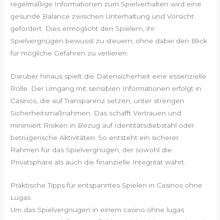
regelmäßige Informationen zum Spielverhalten wird eine
gesunde Balance zwischen Unterhaltung und Vorsicht
gefördert. Dies ermöglicht den Spielern, ihr
Spielvergnügen bewusst zu steuern, ohne dabei den Blick
für mögliche Gefahren zu verlieren.
Darüber hinaus spielt die Datensicherheit eine essenzielle
Rolle. Der Umgang mit sensiblen Informationen erfolgt in
Casinos, die auf Transparenz setzen, unter strengen
Sicherheitsmaßnahmen. Das schafft Vertrauen und
minimiert Risiken in Bezug auf Identitätsdiebstahl oder
betrügerische Aktivitäten. So entsteht ein sicherer
Rahmen für das Spielvergnügen, der sowohl die
Privatsphäre als auch die finanzielle Integrität wahrt.
Praktische Tipps für entspanntes Spielen in Casinos ohne
Lugas
Um das Spielvergnügen in einem casino ohne lugas