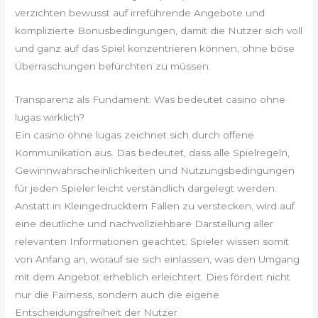
verzichten bewusst auf irreführende Angebote und
komplizierte Bonusbedingungen, damit die Nutzer sich voll
und ganz auf das Spiel konzentrieren können, ohne böse
Überraschungen befürchten zu müssen.
Transparenz als Fundament: Was bedeutet casino ohne
lugas wirklich?
Ein casino ohne lugas zeichnet sich durch offene
Kommunikation aus. Das bedeutet, dass alle Spielregeln,
Gewinnwahrscheinlichkeiten und Nutzungsbedingungen
für jeden Spieler leicht verständlich dargelegt werden.
Anstatt in Kleingedrucktem Fallen zu verstecken, wird auf
eine deutliche und nachvollziehbare Darstellung aller
relevanten Informationen geachtet. Spieler wissen somit
von Anfang an, worauf sie sich einlassen, was den Umgang
mit dem Angebot erheblich erleichtert. Dies fördert nicht
nur die Fairness, sondern auch die eigene
Entscheidungsfreiheit der Nutzer.