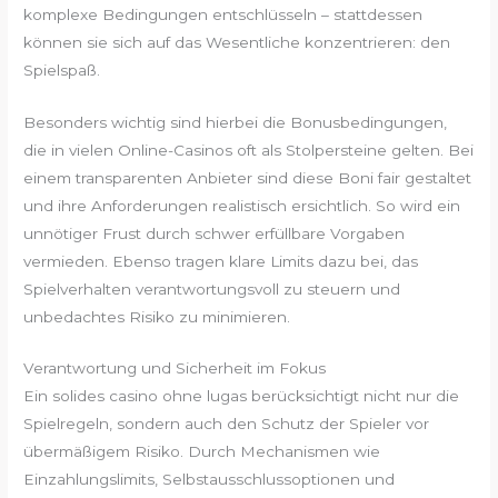
komplexe Bedingungen entschlüsseln – stattdessen
können sie sich auf das Wesentliche konzentrieren: den
Spielspaß.
Besonders wichtig sind hierbei die Bonusbedingungen,
die in vielen Online-Casinos oft als Stolpersteine gelten. Bei
einem transparenten Anbieter sind diese Boni fair gestaltet
und ihre Anforderungen realistisch ersichtlich. So wird ein
unnötiger Frust durch schwer erfüllbare Vorgaben
vermieden. Ebenso tragen klare Limits dazu bei, das
Spielverhalten verantwortungsvoll zu steuern und
unbedachtes Risiko zu minimieren.
Verantwortung und Sicherheit im Fokus
Ein solides casino ohne lugas berücksichtigt nicht nur die
Spielregeln, sondern auch den Schutz der Spieler vor
übermäßigem Risiko. Durch Mechanismen wie
Einzahlungslimits, Selbstausschlussoptionen und