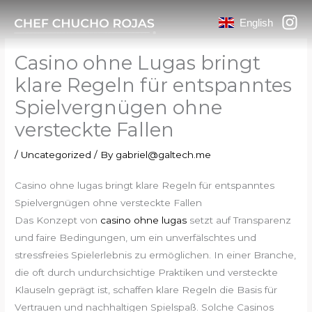
Skip
English
to
content
Casino ohne Lugas bringt
klare Regeln für entspanntes
Spielvergnügen ohne
versteckte Fallen
/
Uncategorized
/ By
gabriel@galtech.me
Casino ohne lugas bringt klare Regeln für entspanntes
Spielvergnügen ohne versteckte Fallen
Das Konzept von
casino ohne lugas
setzt auf Transparenz
und faire Bedingungen, um ein unverfälschtes und
stressfreies Spielerlebnis zu ermöglichen. In einer Branche,
die oft durch undurchsichtige Praktiken und versteckte
Klauseln geprägt ist, schaffen klare Regeln die Basis für
Vertrauen und nachhaltigen Spielspaß. Solche Casinos