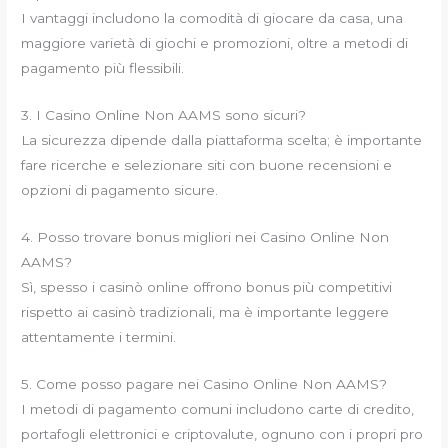
I vantaggi includono la comodità di giocare da casa, una
maggiore varietà di giochi e promozioni, oltre a metodi di
pagamento più flessibili.
3. I Casino Online Non AAMS sono sicuri?
La sicurezza dipende dalla piattaforma scelta; è importante
fare ricerche e selezionare siti con buone recensioni e
opzioni di pagamento sicure.
4. Posso trovare bonus migliori nei Casino Online Non
AAMS?
Sì, spesso i casinò online offrono bonus più competitivi
rispetto ai casinò tradizionali, ma è importante leggere
attentamente i termini.
5. Come posso pagare nei Casino Online Non AAMS?
I metodi di pagamento comuni includono carte di credito,
portafogli elettronici e criptovalute, ognuno con i propri pro