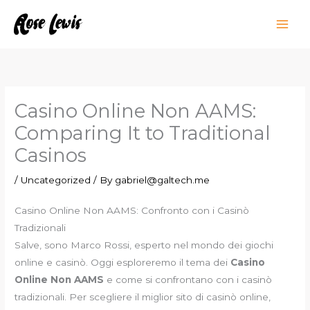
Skip
to
content
Casino Online Non AAMS:
Comparing It to Traditional
Casinos
/
Uncategorized
/ By
gabriel@galtech.me
Casino Online Non AAMS: Confronto con i Casinò
Tradizionali
Salve, sono Marco Rossi, esperto nel mondo dei giochi
online e casinò. Oggi esploreremo il tema dei
Casino
Online Non AAMS
e come si confrontano con i casinò
tradizionali. Per scegliere il miglior sito di casinò online,