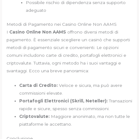
Possibile rischio di dipendenza senza supporto
adeguato
Metodi di Pagamento nei Casino Online Non AAMS
I
Casino Online Non AAMS
offrono diversi metodi di
pagamento. È essenziale scegliere un casinò che supporti
metodi di pagamento sicuri e convenienti. Le opzioni
comuni includono carte di credito, portafogli elettronici e
criptovalute. Tuttavia, ogni metodo ha i suoi vantaggi e
svantaggi. Ecco una breve panoramica:
Carta di Credito:
Veloce e sicura, ma può avere
commissioni elevate.
Portafogli Elettronici (Skrill, Neteller):
Transazioni
rapide e sicure, spesso senza commissioni.
Criptovalute:
Maggiore anonimato, ma non tutte le
piattaforme le accettano.
Conclusione