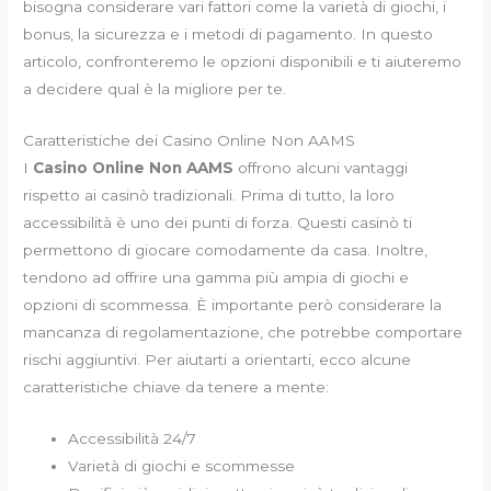
bisogna considerare vari fattori come la varietà di giochi, i
bonus, la sicurezza e i metodi di pagamento. In questo
articolo, confronteremo le opzioni disponibili e ti aiuteremo
a decidere qual è la migliore per te.
Caratteristiche dei Casino Online Non AAMS
I
Casino Online Non AAMS
offrono alcuni vantaggi
rispetto ai casinò tradizionali. Prima di tutto, la loro
accessibilità è uno dei punti di forza. Questi casinò ti
permettono di giocare comodamente da casa. Inoltre,
tendono ad offrire una gamma più ampia di giochi e
opzioni di scommessa. È importante però considerare la
mancanza di regolamentazione, che potrebbe comportare
rischi aggiuntivi. Per aiutarti a orientarti, ecco alcune
caratteristiche chiave da tenere a mente:
Accessibilità 24/7
Varietà di giochi e scommesse