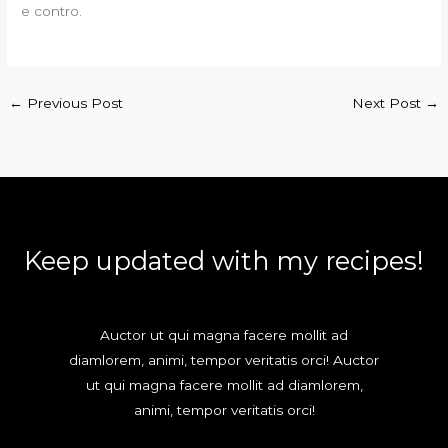
e contro.
←
Previous Post
Next Post
→
Keep updated with my recipes!
Auctor ut qui magna facere mollit ad
diamlorem, animi, tempor veritatis orci! Auctor
ut qui magna facere mollit ad diamlorem,
animi, tempor veritatis orci!