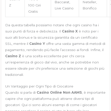
Baccarat,
Neteller,
Z
100 Giri
Live Casino
Bonifico
Gratis
Da questa tabella possiamo notare che ogni casino ha i
suoi punti di forza e debolezza. Il
Casino X
è noto per i
suoi alti bonus e la sicurezza garantita da un certificato
SSL, mentre il
Casino Y
offre una vasta gamma di metodi di
pagamento, rendendo più facile l’accesso ai fondi. Infine, il
Casino Z
è una scelta eccellente per chi cerca
un’esperienza di gioco dal vivo, anche se potrebbe non
essere ideale per chi preferisce una selezione di giochi più
tradizionali.
Un Vantaggio per Ogni Tipo di Giocatore
Quando si parla di
Casino Online Non AAMS
, è importante
capire che ogni piattaforma può attrarre diversi tipi di
giocatori. Qui ci sono alcuni esempi di come i giocatori