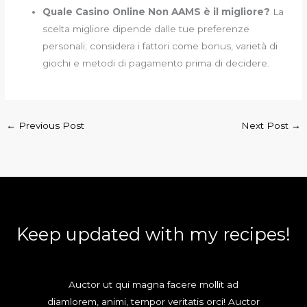
Quale Casino Online Non AAMS è il migliore?
La
scelta migliore dipende dalle tue preferenze
personali; considera i fattori come bonus, varietà di
giochi e metodi di pagamento prima di decidere.
←
Previous Post
Next Post
→
Keep updated with my recipes!
Auctor ut qui magna facere mollit ad
diamlorem, animi, tempor veritatis orci! Auctor