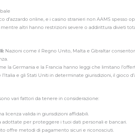
obale
co d’azzardo online, e i casino stranieri non AAMS spesso op
ntre altri hanno restrizioni severe o addirittura divieti tota
i:
Nazioni come il Regno Unito, Malta e Gibraltar consentono
nza.
e la Germania e la Francia hanno leggi che limitano l’offert
l’Italia e gli Stati Uniti in determinate giurisdizioni, il gioc
ono vari fattori da tenere in considerazione:
 licenza valida in giurisdizioni affidabili.
a adottate per proteggere i tuoi dati personali e bancari.
sito offre metodi di pagamento sicuri e riconosciuti.