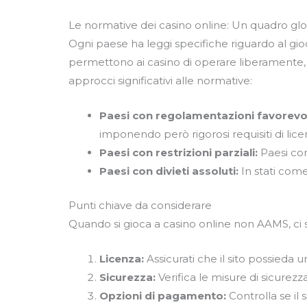
Le normative dei casino online: Un quadro gl
Ogni paese ha leggi specifiche riguardo al gio
permettono ai casino di operare liberamente, me
approcci significativi alle normative:
Paesi con regolamentazioni favorevol
imponendo però rigorosi requisiti di lice
Paesi con restrizioni parziali:
Paesi com
Paesi con divieti assoluti:
In stati come 
Punti chiave da considerare
Quando si gioca a casino online non AAMS, ci s
Licenza:
Assicurati che il sito possieda una
Sicurezza:
Verifica le misure di sicurezz
Opzioni di pagamento:
Controlla se il 