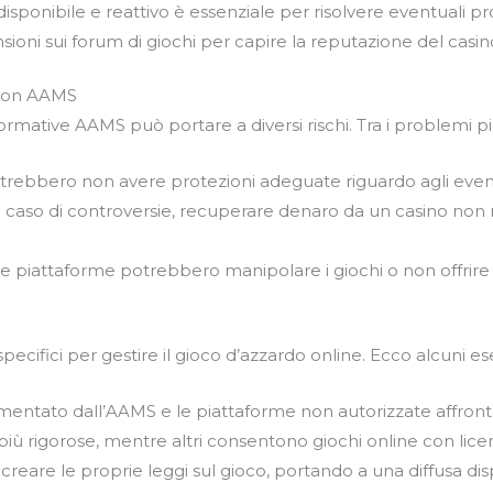
isponibile e reattivo è essenziale per risolvere eventuali p
ioni sui forum di giochi per capire la reputazione del casin
e non AAMS
mative AAMS può portare a diversi rischi. Tra i problemi pi
otrebbero non avere protezioni adeguate riguardo agli event
 caso di controversie, recuperare denaro da un casino n
e piattaforme potrebbero manipolare i giochi o non offrire l
ifici per gestire il gioco d’azzardo online. Ecco alcuni esem
amentato dall’AAMS e le piattaforme non autorizzate affront
iù rigorose, mentre altri consentono giochi online con lice
creare le proprie leggi sul gioco, portando a una diffusa disp