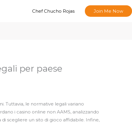
Chef Chucho Rojas
Join Me Now
egali per paese
. Tuttavia, le normative legali variano
uardano i casino online non AAMS, analizzando
 scegliere un sito di gioco affidabile. Infine,