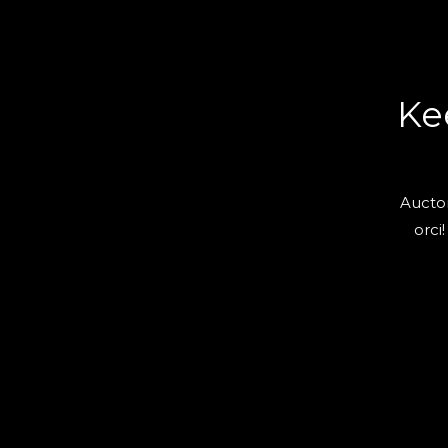
Ke
Auctor
orci