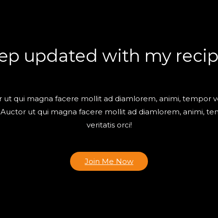
ep updated with my recip
 ut qui magna facere mollit ad diamlorem, animi, tempor ve
! Auctor ut qui magna facere mollit ad diamlorem, animi, t
veritatis orci!
Join Me Now