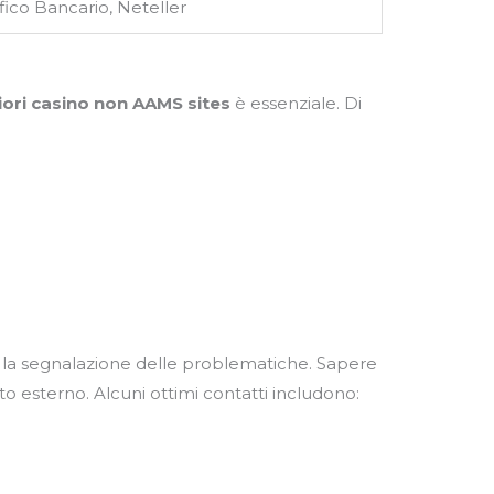
fico Bancario, Neteller
iori casino non AAMS sites
è essenziale. Di
per la segnalazione delle problematiche. Sapere
 esterno. Alcuni ottimi contatti includono: