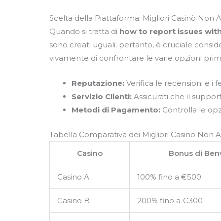
Scelta della Piattaforma: Migliori Casinò Non
Quando si tratta di
how to report issues with
sono creati uguali; pertanto, è cruciale consider
vivamente di confrontare le varie opzioni prima 
Reputazione:
Verifica le recensioni e i 
Servizio Clienti:
Assicurati che il supporto
Metodi di Pagamento:
Controlla le opzi
Tabella Comparativa dei Migliori Casino Non
Casino
Bonus di Ben
Casino A
100% fino a €500
Casino B
200% fino a €300