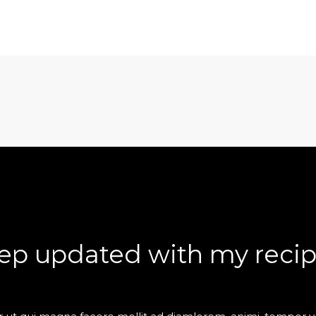
ep updated with my recip