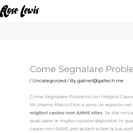
Skip
to
content
Come Segnalare Proble
/
Uncategorized
/ By
gabriel@galtech.me
Come Segnalare Problemi con i Migliori Cas
Mi chiamo Marco Ferri e sono un esperto nel 
migliori casino non AAMS sites
. Se stai cer
quali siano le migliori opzioni disponibili. In q
casino non AAMS per aiutarti a fare la tua scel