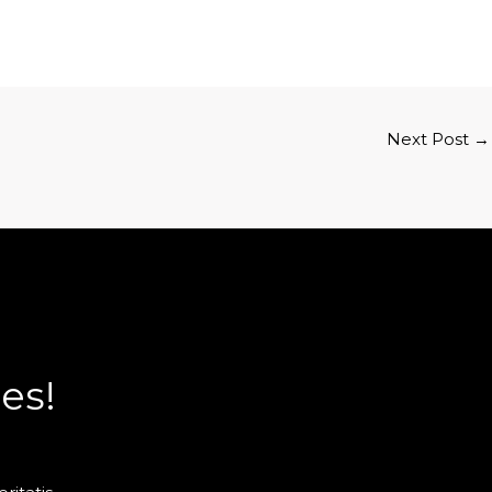
Next Post
→
es!