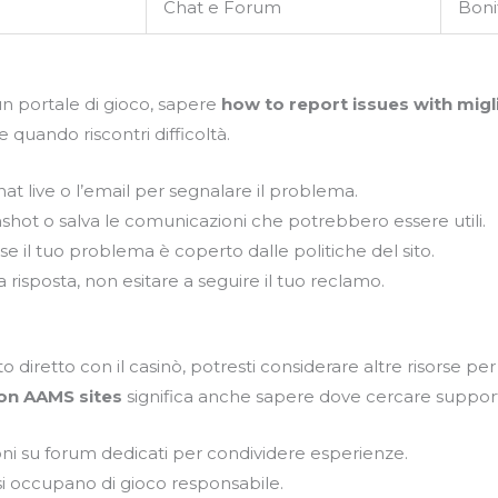
Chat e Forum
Boni
un portale di gioco, sapere
how to report issues with migl
e quando riscontri difficoltà.
chat live o l’email per segnalare il problema.
hot o salva le comunicazioni che potrebbero essere utili.
se il tuo problema è coperto dalle politiche del sito.
 risposta, non esitare a seguire il tuo reclamo.
to diretto con il casinò, potresti considerare altre risorse 
non AAMS sites
significa anche sapere dove cercare supporto
oni su forum dedicati per condividere esperienze.
si occupano di gioco responsabile.