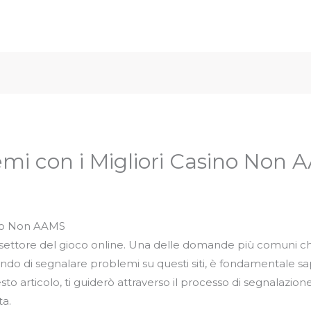
mi con i Migliori Casino Non
ino Non AAMS
settore del gioco online. Una delle domande più comuni c
cando di segnalare problemi su questi siti, è fondamentale s
uesto articolo, ti guiderò attraverso il processo di segnalazion
ta.