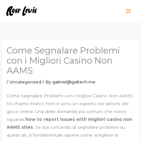
Skip
to
content
Come Segnalare Problemi
con i Migliori Casino Non
AAMS
/
Uncategorized
/ By
gabriel@galtech.me
Come Segnalare Problemi con i Migliori Casino Non AAMS
Mi chiamo Marco Ferri e sono un esperto nel settore del
gioco online. Una delle domande più comuni che ricevo
riguarda
how to report issues with migliori casino non
AAMS sites
. Se stai cercando di segnalare problemi su
questi siti, è fondamentale sapere come scegliere la