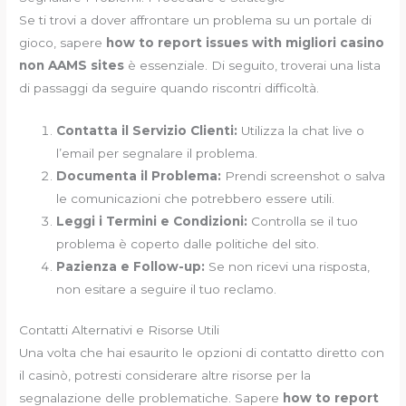
Se ti trovi a dover affrontare un problema su un portale di
gioco, sapere
how to report issues with migliori casino
non AAMS sites
è essenziale. Di seguito, troverai una lista
di passaggi da seguire quando riscontri difficoltà.
Contatta il Servizio Clienti:
Utilizza la chat live o
l’email per segnalare il problema.
Documenta il Problema:
Prendi screenshot o salva
le comunicazioni che potrebbero essere utili.
Leggi i Termini e Condizioni:
Controlla se il tuo
problema è coperto dalle politiche del sito.
Pazienza e Follow-up:
Se non ricevi una risposta,
non esitare a seguire il tuo reclamo.
Contatti Alternativi e Risorse Utili
Una volta che hai esaurito le opzioni di contatto diretto con
il casinò, potresti considerare altre risorse per la
segnalazione delle problematiche. Sapere
how to report