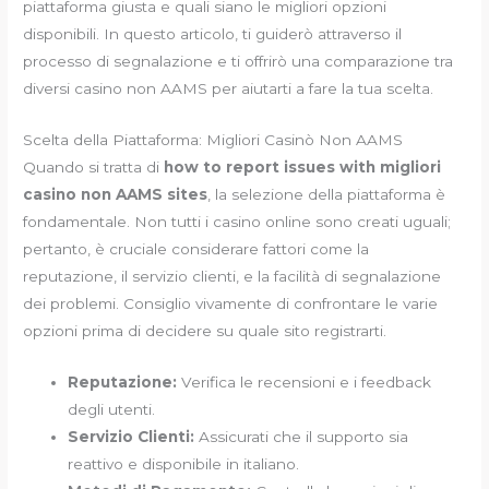
piattaforma giusta e quali siano le migliori opzioni
disponibili. In questo articolo, ti guiderò attraverso il
processo di segnalazione e ti offrirò una comparazione tra
diversi casino non AAMS per aiutarti a fare la tua scelta.
Scelta della Piattaforma: Migliori Casinò Non AAMS
Quando si tratta di
how to report issues with migliori
casino non AAMS sites
, la selezione della piattaforma è
fondamentale. Non tutti i casino online sono creati uguali;
pertanto, è cruciale considerare fattori come la
reputazione, il servizio clienti, e la facilità di segnalazione
dei problemi. Consiglio vivamente di confrontare le varie
opzioni prima di decidere su quale sito registrarti.
Reputazione:
Verifica le recensioni e i feedback
degli utenti.
Servizio Clienti:
Assicurati che il supporto sia
reattivo e disponibile in italiano.