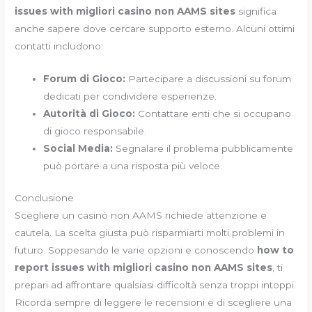
issues with migliori casino non AAMS sites
significa
anche sapere dove cercare supporto esterno. Alcuni ottimi
contatti includono:
Forum di Gioco:
Partecipare a discussioni su forum
dedicati per condividere esperienze.
Autorità di Gioco:
Contattare enti che si occupano
di gioco responsabile.
Social Media:
Segnalare il problema pubblicamente
può portare a una risposta più veloce.
Conclusione
Scegliere un casinò non AAMS richiede attenzione e
cautela. La scelta giusta può risparmiarti molti problemi in
futuro. Soppesando le varie opzioni e conoscendo
how to
report issues with migliori casino non AAMS sites
, ti
prepari ad affrontare qualsiasi difficoltà senza troppi intoppi.
Ricorda sempre di leggere le recensioni e di scegliere una