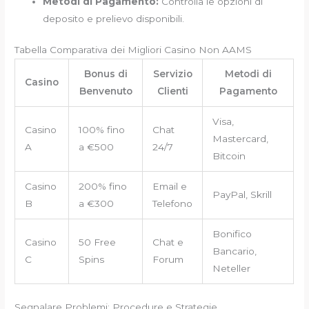
Metodi di Pagamento:
Controlla le opzioni di
deposito e prelievo disponibili.
Tabella Comparativa dei Migliori Casino Non AAMS
Bonus di
Servizio
Metodi di
Casino
Benvenuto
Clienti
Pagamento
Visa,
Casino
100% fino
Chat
Mastercard,
A
a €500
24/7
Bitcoin
Casino
200% fino
Email e
PayPal, Skrill
B
a €300
Telefono
Bonifico
Casino
50 Free
Chat e
Bancario,
C
Spins
Forum
Neteller
Segnalare Problemi: Procedure e Strategie