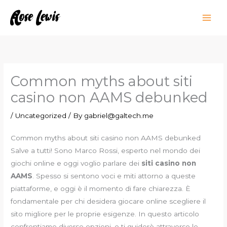
Skip
to
content
Common myths about siti
casino non AAMS debunked
/
Uncategorized
/ By
gabriel@galtech.me
Common myths about siti casino non AAMS debunked
Salve a tutti! Sono Marco Rossi, esperto nel mondo dei
giochi online e oggi voglio parlare dei
siti casino non
AAMS
. Spesso si sentono voci e miti attorno a queste
piattaforme, e oggi è il momento di fare chiarezza. È
fondamentale per chi desidera giocare online scegliere il
sito migliore per le proprie esigenze. In questo articolo
confrontiamo diverse opzioni, e ti guiderò attraverso le