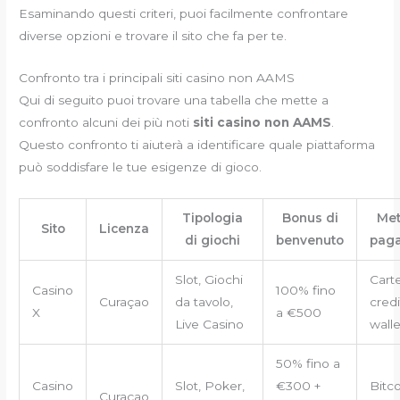
Esaminando questi criteri, puoi facilmente confrontare
diverse opzioni e trovare il sito che fa per te.
Confronto tra i principali siti casino non AAMS
Qui di seguito puoi trovare una tabella che mette a
confronto alcuni dei più noti
siti casino non AAMS
.
Questo confronto ti aiuterà a identificare quale piattaforma
può soddisfare le tue esigenze di gioco.
Tipologia
Bonus di
Met
Sito
Licenza
di giochi
benvenuto
pag
Slot, Giochi
Carte
Casino
100% fino
Curaçao
da tavolo,
credi
X
a €500
Live Casino
walle
50% fino a
Casino
Slot, Poker,
€300 +
Bitco
Curaçao