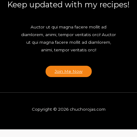
Keep updated with my recipes!
Auctor ut qui magna facere mollit ad
diamlorem, animi, tempor veritatis orci! Auctor
ut qui magna facere mollit ad diamlorem,
animi, tempor veritatis orci!
Join Me Now
Copyright © 2026 chuchorojas.com